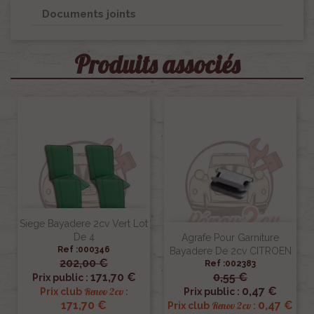
Documents joints
Produits associés
Siege Bayadere 2cv Vert Lot
De 4
Agrafe Pour Garniture
Ref :000346
Bayadere De 2cv CITROEN
202,00 €
Ref :002383
171,70 €
0,55 €
Prix public :
0,47 €
Renov 2cv
Prix club
:
Prix public :
171,70 €
0,47 €
Renov 2cv
Prix club
: