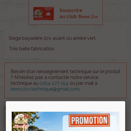
Souscrire
Renov 2cv
au club
Siege bayadère 2cv avant ou arrière vert.
Très belle fabrication.
Besoin d'un renseignement technique sur le produit
? N'hésitez pas à contacter notre service
technique au
0254 277 154
ou par mail à
renov2cv.technique@gmail.com
.
Quantité

AJOUTER AU PANIER