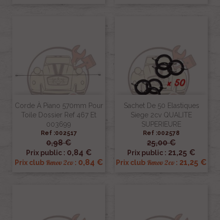
Corde À Piano 570mm Pour
Sachet De 50 Elastiques
Toile Dossier Ref 467 Et
Siege 2cv QUALITE
003699
SUPERIEURE
Ref :002517
Ref :002578
0,98 €
25,00 €
0,84 €
21,25 €
Prix public :
Prix public :
0,84 €
21,25 €
Renov 2cv
Renov 2cv
Prix club
:
Prix club
: