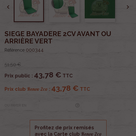


SIEGE BAYADERE 2CV AVANT OU
ARRIÈRE VERT
000344
Référence
51,50 €
43,78 €
Prix public :
TTC
43,78 €
Renov 2cv
Prix club
:
TTC
OU PAYER EN
Profitez de prix remisés
Renov 2cv
avec la Carte club