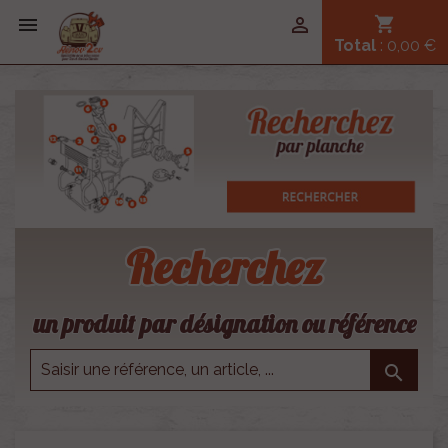


shopping_cart
Total
: 0,00 €
Recherchez
un produit par désignation ou référence
