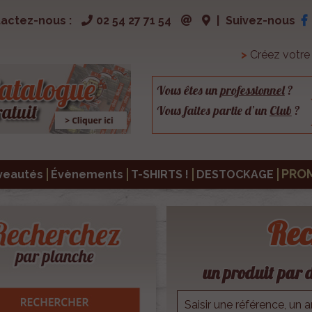
actez-nous :
02 54 27 71 54
|
Suivez-nous
>
Créez votr
Vous êtes un
professionnel
?
Vous faites partie d’un
Club
?
PRO
veautés
Évènements
T-SHIRTS !
DESTOCKAGE
Rec
un produit par d