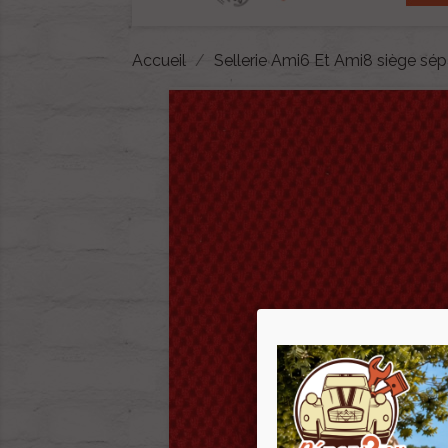
Accueil
Sellerie Ami6 Et Ami8 siège sé