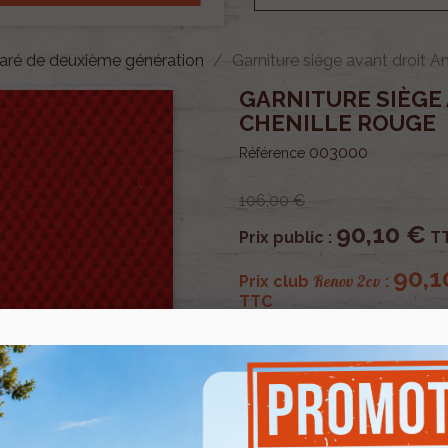
paré de deuxième génération
Garniture siège avant droit A
GARNITURE SIÈGE
CHENILLE ROUGE
003000
Référence
106,00 €
90,10 €
Prix public :
T
90,1
Renov 2cv
Prix club
:
TTC
OU PAYER EN
Garniture siège avant gauc