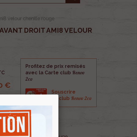
mi8 velour chenille rouge
 AVANT DROIT AMI8 VELOUR
Profitez de prix remisés
Renov
TC
avec la Carte club
2cv
0 €
Souscrire
Renov 2cv
au club
he Ami8 velour chenille rouge .