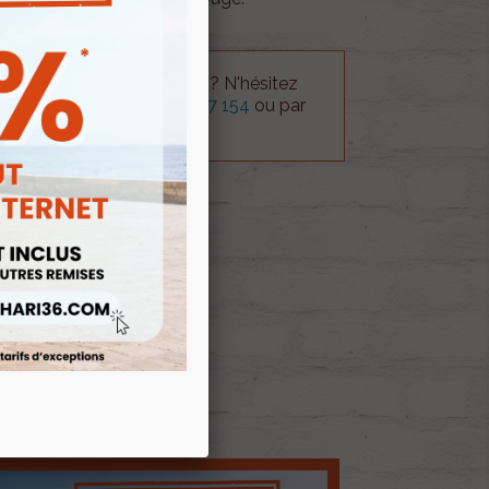
 technique sur le produit ? N'hésitez
rvice technique au
0254 277 154
ou par
ue@gmail.com
.
 AU PANIER
E D'ENVIES