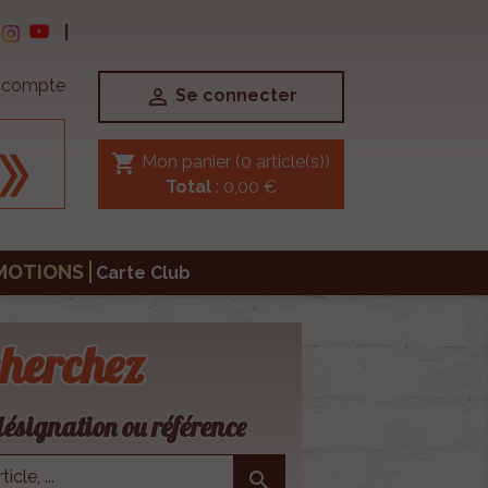
|
e compte

Se connecter
shopping_cart
Mon panier
(0 article(s))
Total
: 0,00 €
MOTIONS
Carte Club
herchez
ésignation ou référence
