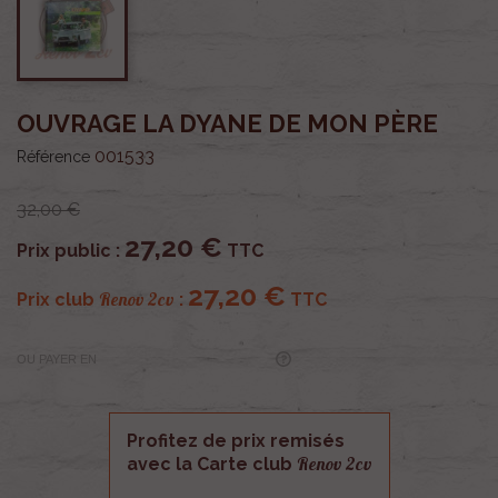
OUVRAGE LA DYANE DE MON PÈRE
001533
Référence
32,00 €
27,20 €
Prix public :
TTC
27,20 €
Renov 2cv
Prix club
:
TTC
OU PAYER EN
Profitez de prix remisés
Renov 2cv
avec la Carte club