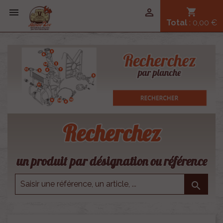


shopping_cart
Total
: 0,00 €
Recherchez
un produit par désignation ou référence
