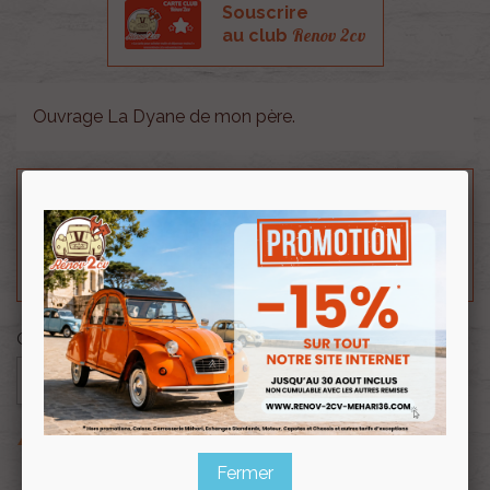
Souscrire
Renov 2cv
au club
Ouvrage La Dyane de mon père.
Besoin d'un renseignement technique sur le produit
? N'hésitez pas à contacter notre service
technique au
0254 277 154
ou par mail à
renov2cv.technique@gmail.com
.
Quantité

AJOUTER AU PANIER

Derniers articles en stock
Fermer