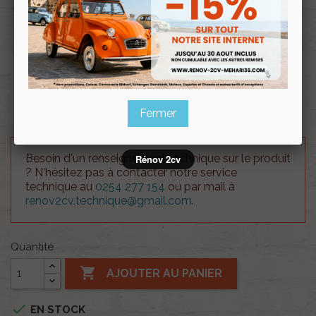
Souscrire
Renov 2cv
au club
Rétroviseur intérieur pour 2CV AZAM.
Conforme au modèle d’origine pour restauration
fidèle.
Fermer
Besoin d'un renseignement technique sur le produit
Rénov 2cv
? N'hésitez pas à contacter notre service
technique au
0254 277 154
ou par mail à
renov2cv.technique@gmail.com
.
Quantité

AJOUTER AU PANIER

EN STOCK