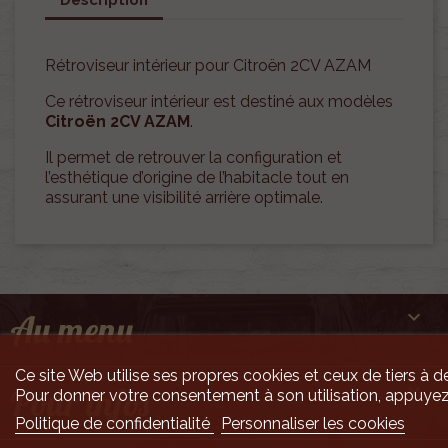
Rétroviseur intérieur pour Citroën 2CV AZAM
Ce rétroviseur intérieur est destiné aux modèles
Citroën 2CV AZAM
.
Il permet de retrouver la configuration et
l’esthétique d’origine de l’habitacle tout en
assurant une visibilité arrière optimale.

Au menu
Ce site Web utilise ses propres cookies et ceux de tiers à de

Pour infos
Pour donner votre consentement à son utilisation, appuyez
Politique de confidentialité
Personnaliser les cookies