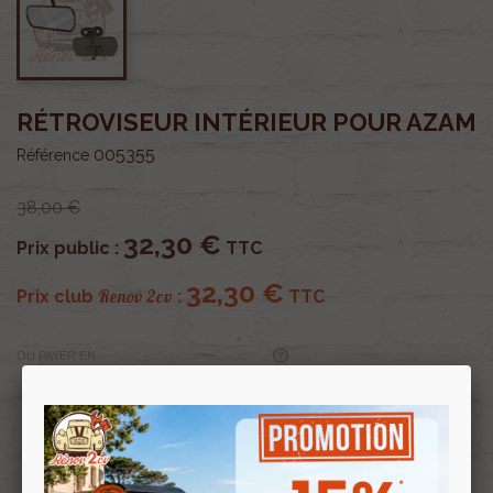
RÉTROVISEUR INTÉRIEUR POUR AZAM
005355
Référence
38,00 €
32,30 €
Prix public :
TTC
32,30 €
Renov 2cv
Prix club
:
TTC
OU PAYER EN
Profitez de prix remisés
Renov 2cv
avec la Carte club