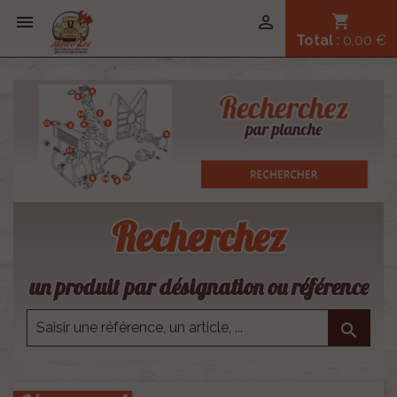


shopping_cart
Total
: 0,00 €
Recherchez
un produit par désignation ou référence
