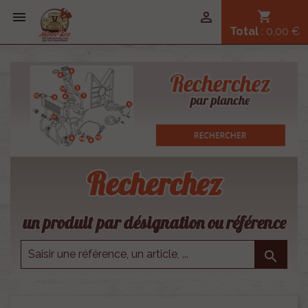


shopping_cart
Total
: 0,00 €
Recherchez
un produit par désignation ou référence
