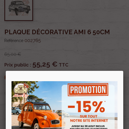
PLAQUE DÉCORATIVE AMI 6 50CM
002765
Référence
65,00 €
55,25 €
Prix public :
TTC
55,25 €
Renov 2cv
Prix club
:
TTC
OU PAYER EN
Profitez de prix remisés
Renov 2cv
avec la Carte club