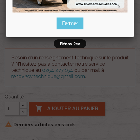
Souscrire
Renov 2cv
au club
Fermer
Plaque décorative Ami 6 50cm
Rénov 2cv
Besoin d'un renseignement technique sur le produit
? N'hésitez pas à contacter notre service
technique au
0254 277 154
ou par mail à
renov2cv.technique@gmail.com
.
Quantité

AJOUTER AU PANIER

Derniers articles en stock