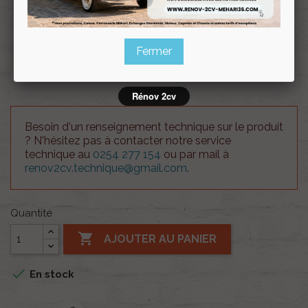
Souscrire
Renov 2cv
au club
Fermer
Plaque décorative Ami 6 30cm
Rénov 2cv
Besoin d'un renseignement technique sur le produit
? N'hésitez pas à contacter notre service
technique au
0254 277 154
ou par mail à
renov2cv.technique@gmail.com
.
Quantité

AJOUTER AU PANIER

En stock