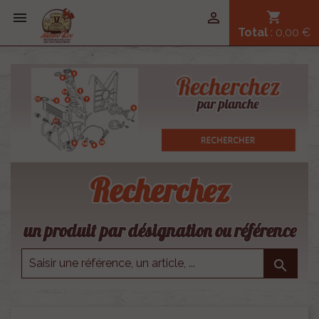


shopping_cart
Total
: 0,00 €
Recherchez
un produit par désignation ou référence
