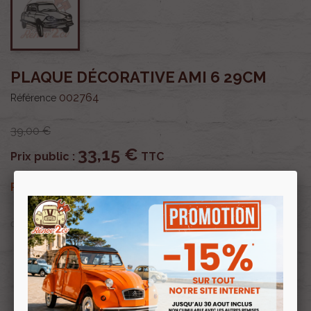
PLAQUE DÉCORATIVE AMI 6 29CM
002764
Référence
39,00 €
33,15 €
Prix public :
TTC
33,15 €
Renov 2cv
Prix club
:
TTC
OU PAYER EN
Profitez de prix remisés
Renov 2cv
avec la Carte club