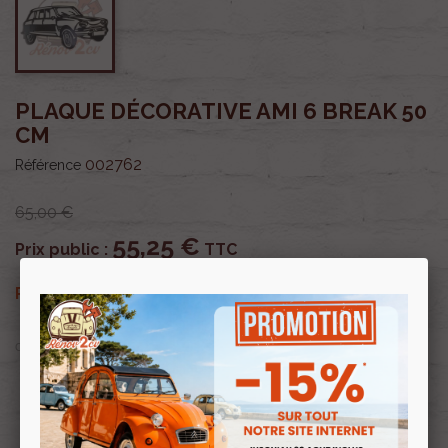
PLAQUE DÉCORATIVE AMI 6 BREAK 50
CM
002762
Référence
65,00 €
55,25 €
Prix public :
TTC
55,25 €
Renov 2cv
Prix club
:
TTC
OU PAYER EN
Profitez de prix remisés
Renov 2cv
avec la Carte club