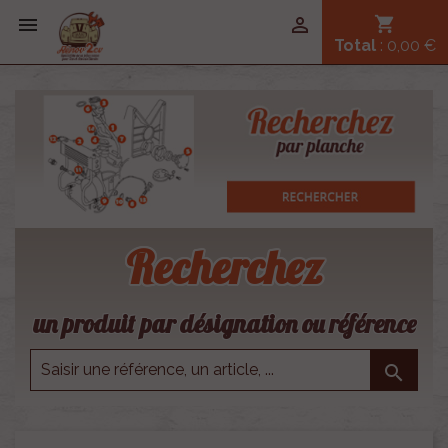


shopping_cart
Total
: 0,00 €
Recherchez
un produit par désignation ou référence
