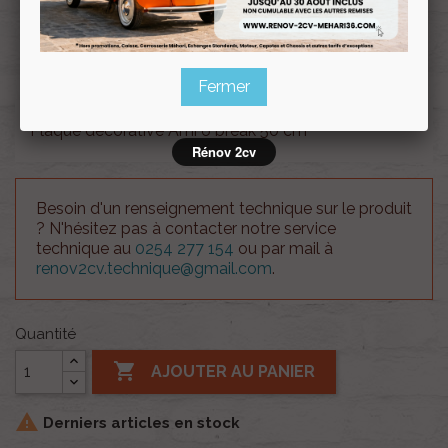
Souscrire
Renov 2cv
au club
Fermer
Plaque décorative Ami 6 break 50 cm
Rénov 2cv
Besoin d'un renseignement technique sur le produit
? N'hésitez pas à contacter notre service
technique au
0254 277 154
ou par mail à
renov2cv.technique@gmail.com
.
Quantité

AJOUTER AU PANIER

Derniers articles en stock