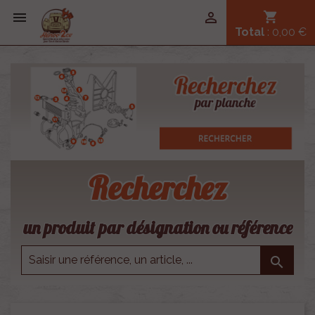


shopping_cart
Total
: 0,00 €
Recherchez
un produit par désignation ou référence
