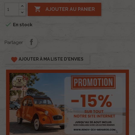

AJOUTER AU PANIER

En stock
Partager
favorite
AJOUTER À MA LISTE D'ENVIES