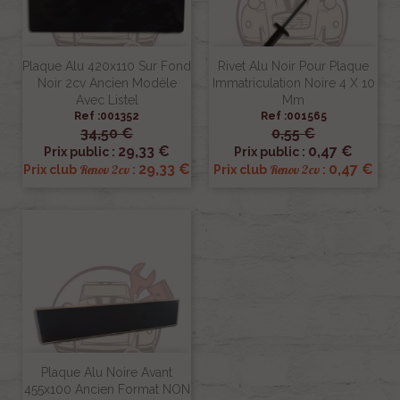
Plaque Alu 420x110 Sur Fond
Rivet Alu Noir Pour Plaque
Noir 2cv Ancien Modèle
Immatriculation Noire 4 X 10
Avec Listel
Mm
Ref :001352
Ref :001565
34,50 €
0,55 €
29,33 €
0,47 €
Prix public :
Prix public :
29,33 €
0,47 €
Renov 2cv
Renov 2cv
Prix club
:
Prix club
:
Plaque Alu Noire Avant
455x100 Ancien Format NON