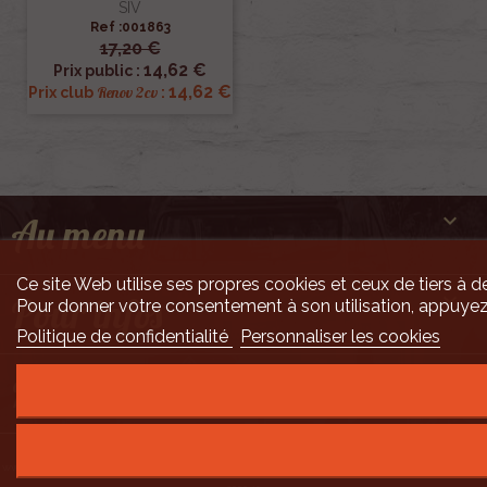
SIV
Ref :001863
17,20 €
14,62 €
Prix public :
14,62 €
Renov 2cv
Prix club
:

Au menu
Ce site Web utilise ses propres cookies et ceux de tiers à de

Pour infos
Pour donner votre consentement à son utilisation, appuyez
Politique de confidentialité
Personnaliser les cookies

Mais encore ...
Développement Code Optimisé, Pole Position et Qualité de Service par Processx
www.processx.fr -
création site internet orléans
-
Site
agréé
QualiNet ©
- N°SIRET 7916 3535