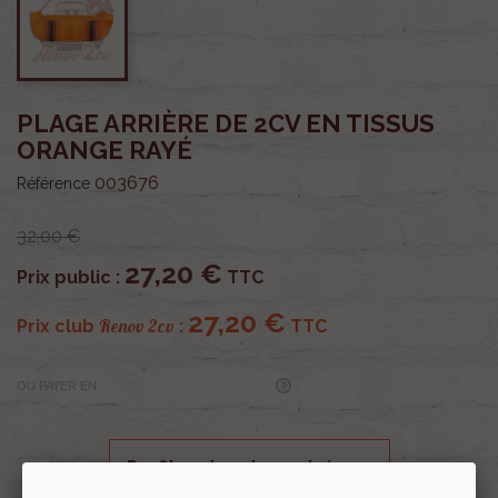
PLAGE ARRIÈRE DE 2CV EN TISSUS
ORANGE RAYÉ
003676
Référence
32,00 €
27,20 €
Prix public :
TTC
27,20 €
Renov 2cv
Prix club
:
TTC
OU PAYER EN
Profitez de prix remisés
Renov 2cv
avec la Carte club