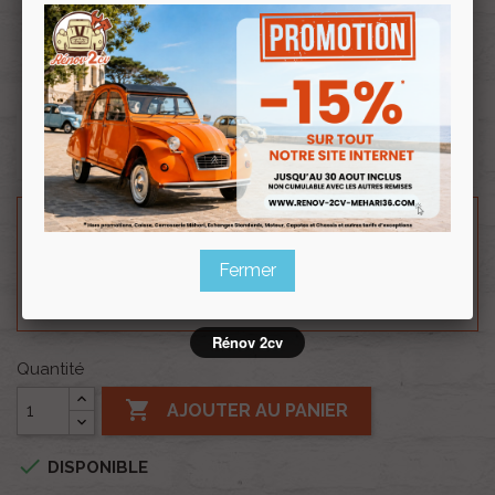
Souscrire
Renov 2cv
au club
Plage arrière de 2cv en tissus orange rayé.
Besoin d'un renseignement technique sur le produit
? N'hésitez pas à contacter notre service
Fermer
technique au
0254 277 154
ou par mail à
renov2cv.technique@gmail.com
.
Rénov 2cv
Quantité

AJOUTER AU PANIER

DISPONIBLE