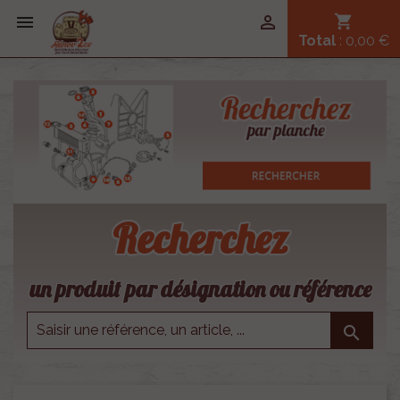


shopping_cart
Total
: 0,00 €
Recherchez
un produit par désignation ou référence
