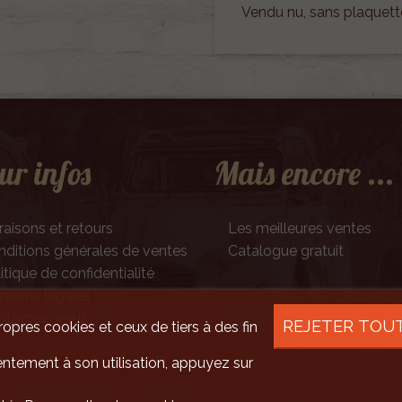
Vendu nu, sans plaquett
ur infos
Mais encore ...
raisons et retours
Les meilleures ventes
ditions générales de ventes
Catalogue gratuit
itique de confidentialité
tions légales
ntactez-nous
REJETER TOU
ropres cookies et ceux de tiers à des fin
ntement à son utilisation, appuyez sur