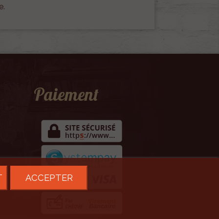
e.
Paiement
T
ACCEPTER