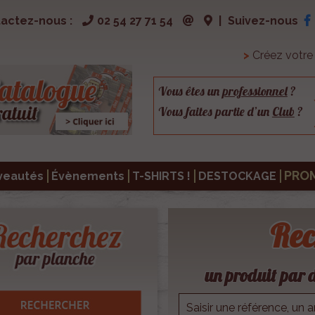
actez-nous :
02 54 27 71 54
|
Suivez-nous
>
Créez votr
Vous êtes un
professionnel
?
Vous faites partie d’un
Club
?
PRO
veautés
Évènements
T-SHIRTS !
DESTOCKAGE
Rec
un produit par d