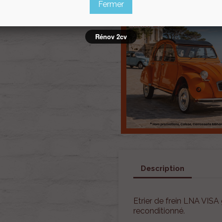
Fermer
Rénov 2cv
Description
Etrier de frein LNA VIS
reconditionné.