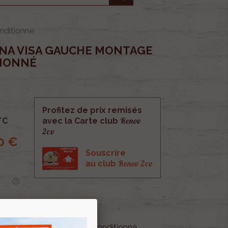
nditionné
LNA VISA GAUCHE MONTAGE
TIONNÉ
Profitez de prix remisés
Renov
TC
avec la Carte club
2cv
0 €
Souscrire
Renov 2cv
au club
gauche montage Bendix reconditionné.