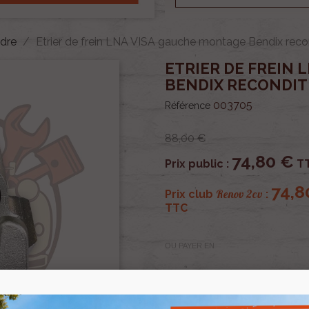
ndre
Etrier de frein LNA VISA gauche montage Bendix reco
ETRIER DE FREIN 
BENDIX RECONDI
003705
Référence
88,00 €
74,80 €
Prix public :
T
74,8
Renov 2cv
Prix club
:
TTC
OU PAYER EN
Etrier de frein LNA VISA 