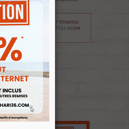
 technique sur le produit ? N'hésitez
rvice technique au
0254 277 154
ou par
ue@gmail.com
.
 AU PANIER
ock
E D'ENVIES