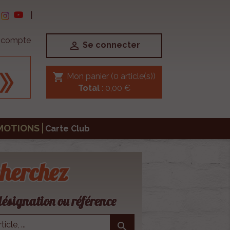
|
e compte

Se connecter
shopping_cart
Mon panier
(0 article(s))
Total
: 0,00 €
MOTIONS
Carte Club
herchez
ésignation ou référence
