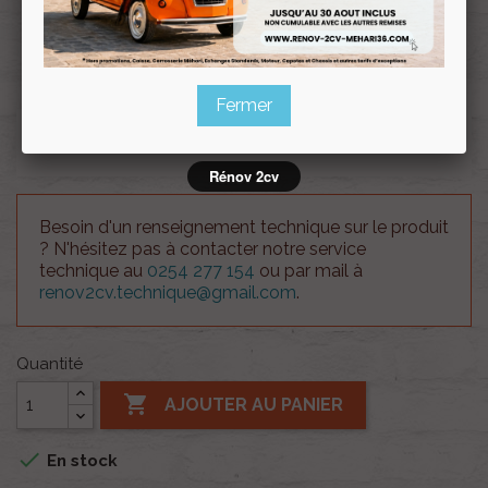
Souscrire
Renov 2cv
au club
Fermer
Crayon de retouche peinture AC631 BLEU THASOS
Rénov 2cv
Besoin d'un renseignement technique sur le produit
? N'hésitez pas à contacter notre service
technique au
0254 277 154
ou par mail à
renov2cv.technique@gmail.com
.
Quantité

AJOUTER AU PANIER

En stock