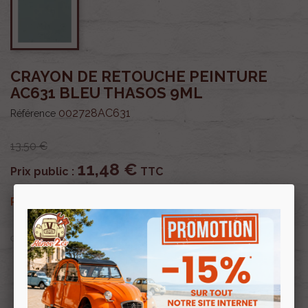
CRAYON DE RETOUCHE PEINTURE
AC631 BLEU THASOS 9ML
002728AC631
Référence
13,50 €
11,48 €
Prix public :
TTC
11,48 €
Renov 2cv
Prix club
:
TTC
OU PAYER EN
Profitez de prix remisés
Renov 2cv
avec la Carte club