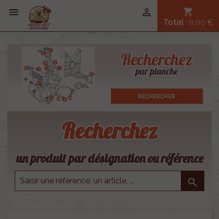


shopping_cart
Total
: 0,00 €
Recherchez
un produit par désignation ou référence
