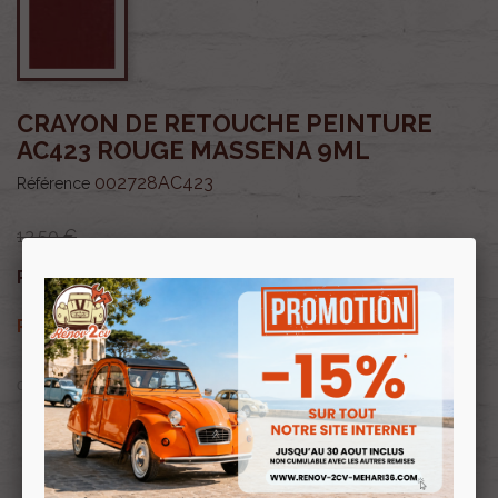
CRAYON DE RETOUCHE PEINTURE
AC423 ROUGE MASSENA 9ML
002728AC423
Référence
13,50 €
11,48 €
Prix public :
TTC
11,48 €
Renov 2cv
Prix club
:
TTC
OU PAYER EN
Profitez de prix remisés
Renov 2cv
avec la Carte club