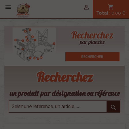


shopping_cart
Total
: 0,00 €
Recherchez
un produit par désignation ou référence
