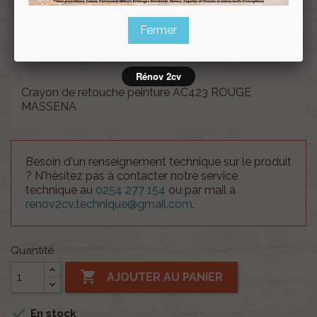
Souscrire
Fermer
Renov 2cv
au club
Rénov 2cv
Crayon de retouche peinture AC423 ROUGE
MASSENA
Besoin d'un renseignement technique sur le produit
? N'hésitez pas à contacter notre service
technique au
0254 277 154
ou par mail à
renov2cv.technique@gmail.com
.
Quantité

AJOUTER AU PANIER

En stock