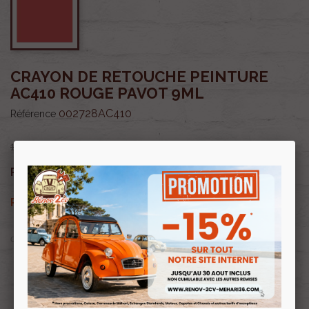
CRAYON DE RETOUCHE PEINTURE
AC410 ROUGE PAVOT 9ML
002728AC410
Référence
13,50 €
11,48 €
Prix public :
TTC
11,48 €
Renov 2cv
Prix club
:
TTC
OU PAYER EN
Profitez de prix remisés
Renov 2cv
avec la Carte club