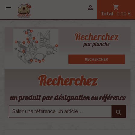


shopping_cart
Total
: 0,00 €
Recherchez
un produit par désignation ou référence
