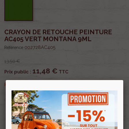
CRAYON DE RETOUCHE PEINTURE
AC405 VERT MONTANA 9ML
002728AC405
Référence
13,50 €
11,48 €
Prix public :
TTC
11,48 €
Renov 2cv
Prix club
:
TTC
OU PAYER EN
Profitez de prix remisés
Renov 2cv
avec la Carte club