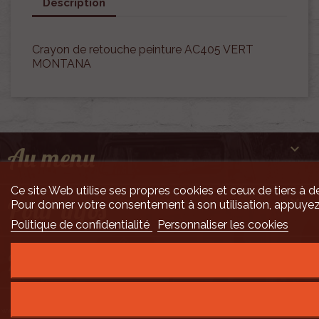
Description
Crayon de retouche peinture AC405 VERT
MONTANA

Au menu
Ce site Web utilise ses propres cookies et ceux de tiers à de

Pour infos
Pour donner votre consentement à son utilisation, appuyez
Politique de confidentialité
Personnaliser les cookies

Mais encore ...
Développement Code Optimisé, Pole Position et Qualité de Service par Processx
www.processx.fr -
création site internet orléans
-
Site
agréé
QualiNet ©
- N°SIRET 7916 3535