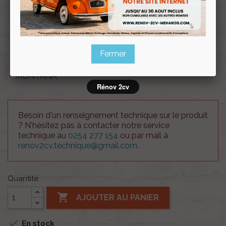
Souscrire
Renov 2cv
au club
Fermer
Crayon de retouche peinture AC405 VERT
MONTANA
Rénov 2cv
Besoin d'un renseignement technique sur le produit
? N'hésitez pas à contacter notre service
technique au
0254 277 154
ou par mail à
renov2cv.technique@gmail.com
.
Quantité

AJOUTER AU PANIER

En stock