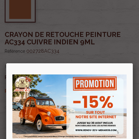
CRAYON DE RETOUCHE PEINTURE
AC334 CUIVRE INDIEN 9ML
002728AC334
Référence
13,50 €
11,48 €
Prix public :
TTC
11,48 €
Renov 2cv
Prix club
:
TTC
OU PAYER EN
Profitez de prix remisés
Renov 2cv
avec la Carte club