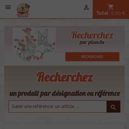


shopping_cart
Total
: 0,00 €
Recherchez
un produit par désignation ou référence
