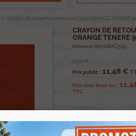
Crayon de retouche peinture AC329 ORANGE TENERE 9
CRAYON DE RETOU
ORANGE TENERE 
002728AC329
Référence
13,50 €
11,48 €
Prix public :
T
11,4
Renov 2cv
Prix club
:
TTC
OU PAYER EN
Crayon de retouche pei