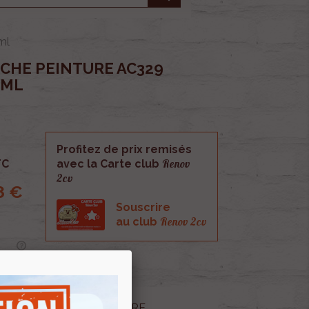
ml
CHE PEINTURE AC329
9ML
Profitez de prix remisés
Renov
TC
avec la Carte club
2cv
8 €
Souscrire
Renov 2cv
au club
nture AC329 ORANGE TENERE