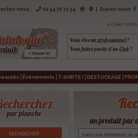
actez-nous :
02 54 27 71 54
|
Suivez-nous
>
Créez votr
Vous êtes un
professionnel
?
Vous faites partie d’un
Club
?
PRO
veautés
Évènements
T-SHIRTS !
DESTOCKAGE
Rec
un produit par d