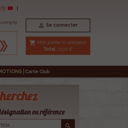
|
e compte

Se connecter
shopping_cart
Mon panier
(0 article(s))
Total
: 0,00 €
MOTIONS
Carte Club
herchez
ésignation ou référence
