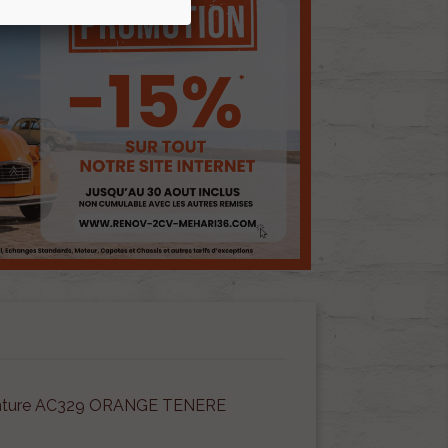
einture AC329 ORANGE TENERE