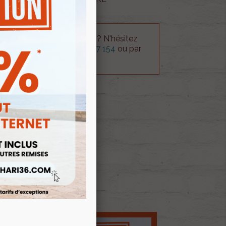
 technique sur le produit ? N'hésitez
rvice technique au
0254 277 154
ou par
ue@gmail.com
.
 AU PANIER
E D'ENVIES