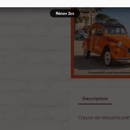
Rénov 2cv
Description
Crayon de retouche p