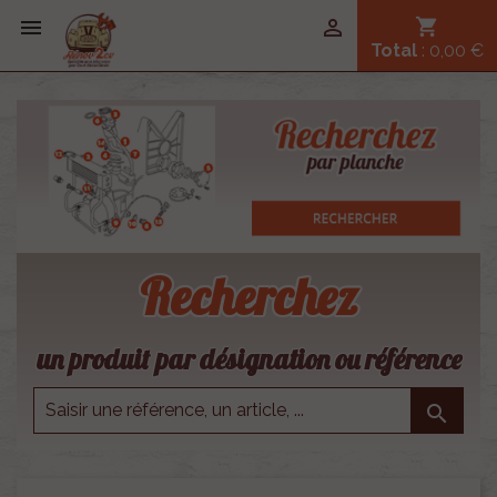


shopping_cart
Total
: 0,00 €
Recherchez
un produit par désignation ou référence
