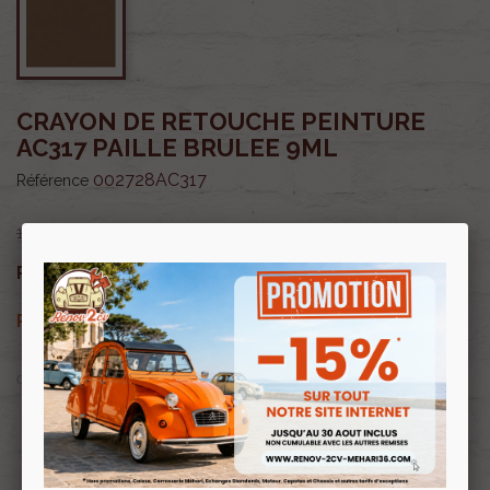
CRAYON DE RETOUCHE PEINTURE
AC317 PAILLE BRULEE 9ML
002728AC317
Référence
13,50 €
11,48 €
Prix public :
TTC
11,48 €
Renov 2cv
Prix club
:
TTC
OU PAYER EN
Profitez de prix remisés
Renov 2cv
avec la Carte club