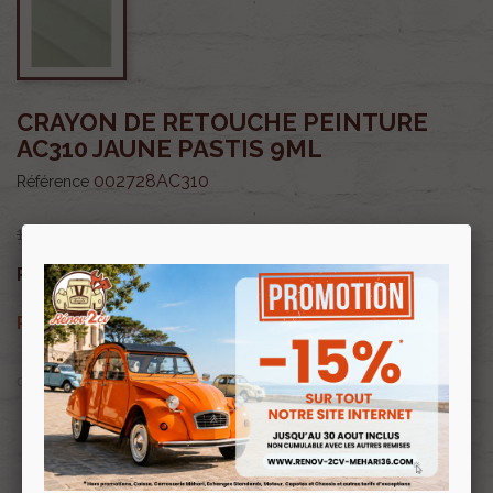
CRAYON DE RETOUCHE PEINTURE
AC310 JAUNE PASTIS 9ML
002728AC310
Référence
13,50 €
11,48 €
Prix public :
TTC
11,48 €
Renov 2cv
Prix club
:
TTC
OU PAYER EN
Profitez de prix remisés
Renov 2cv
avec la Carte club