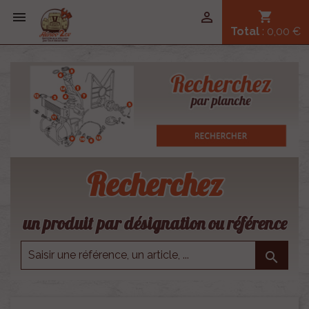


shopping_cart
Total
: 0,00 €
Recherchez
un produit par désignation ou référence
