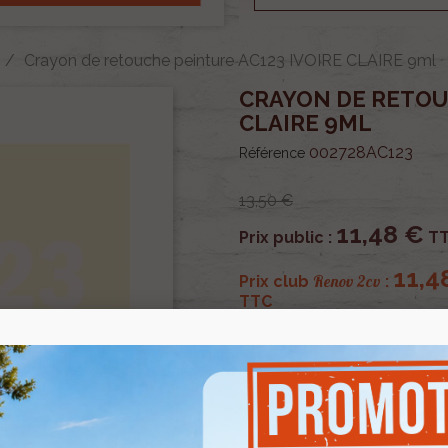
Crayon de retouche peinture AC123 IVOIRE CLAIRE 9ml
CRAYON DE RETOUC
CLAIRE 9ML
002728AC123
Référence
13,50 €
11,48 €
Prix public :
T
11,4
Renov 2cv
Prix club
:
TTC
OU PAYER EN
Crayon de retouche peint