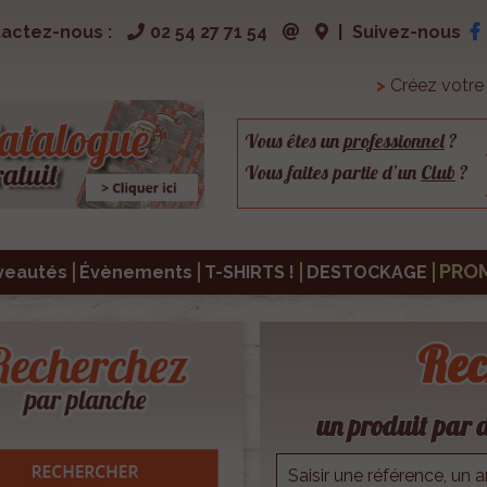
actez-nous :
02 54 27 71 54
|
Suivez-nous
>
Créez votr
Vous êtes un
professionnel
?
Vous faites partie d’un
Club
?
PRO
veautés
Évènements
T-SHIRTS !
DESTOCKAGE
Rec
un produit par d