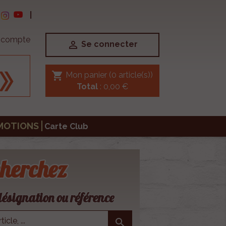
|
e compte

Se connecter
shopping_cart
Mon panier
(0 article(s))
Total
: 0,00 €
MOTIONS
Carte Club
herchez
ésignation ou référence
