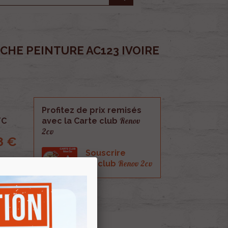
HE PEINTURE AC123 IVOIRE
Profitez de prix remisés
Renov
TC
avec la Carte club
2cv
8 €
Souscrire
Renov 2cv
au club
ure AC123 IVOIRE CLAIRE.