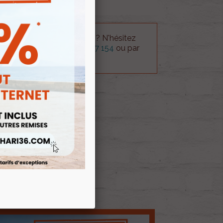
 technique sur le produit ? N'hésitez
rvice technique au
0254 277 154
ou par
ue@gmail.com
.
 AU PANIER
E D'ENVIES