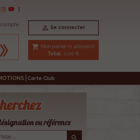
|
e compte

Se connecter
shopping_cart
Mon panier
(0 article(s))
Total
: 0,00 €
MOTIONS
Carte Club
herchez
ésignation ou référence
