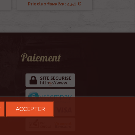
€
4,51 €
Renov 2cv
Prix club
:
Paiement
T
ACCEPTER