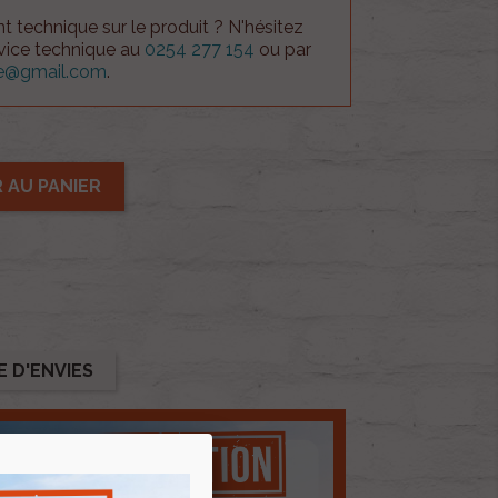
 technique sur le produit ? N'hésitez
rvice technique au
0254 277 154
ou par
ue@gmail.com
.
 AU PANIER
E D'ENVIES