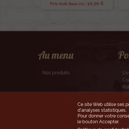
10,20 €
Renov 2cv
Prix club
:
Au menu
Po
Nos produits
Liv
Con
Pol
Men
Co
Ce site Web utilise ses p
d'analyses statistiques.
Pour donner votre conse
le bouton Accepter.