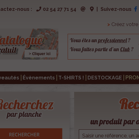
actez-nous :
02 54 27 71 54
|
Suivez-nous
>
Créez votr
Vous êtes un
professionnel
?
Vous faites partie d’un
Club
?
PRO
veautés
Évènements
T-SHIRTS !
DESTOCKAGE
Rec
un produit par d