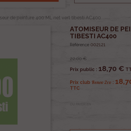
eur de peinture 400 ML net vert tibesti AC400
ATOMISEUR DE PEI
TIBESTI AC400
002121
Référence
22,00 €
18,70 €
Prix public :
T
18,7
Renov 2cv
Prix club
:
TTC
OU PAYER EN