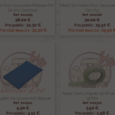
ic Pour Carrosserie Plastique Pot
Mastic De Finition Pour Carrosser
De 500 Grammes
De 1 Kg
Ref :002165
Ref :002166
38,00 €
30,00 €


Aperçu rapide
Aperçu rapide
32,30 €
25,50 €
Prix public :
Prix public :
32,30 €
25,50 
Renov 2cv
Renov 2cv
Prix club
:
Prix club
:
Papier Cash Longueur 50 M Lar
ngette Carrosserie Anti-Statique
19 Mm
Ref :002321
Ref :002322
5,30 €
3,50 €


Aperçu rapide
Aperçu rapide
4,51 €
2,98 €
Prix public :
Prix public :