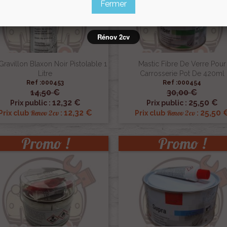
Fermer
Rénov 2cv
Gravillon Blaxon Noir Pistolable 1
Mastic Fibre De Verre Pour
Litre
Carrosserie Pot De 420ml
Ref :000453
Ref :000454
14,50 €
30,00 €


Aperçu rapide
Aperçu rapide
12,32 €
25,50 €
Prix public :
Prix public :
12,32 €
25,50 
Renov 2cv
Renov 2cv
Prix club
:
Prix club
:
Promo !
Promo !