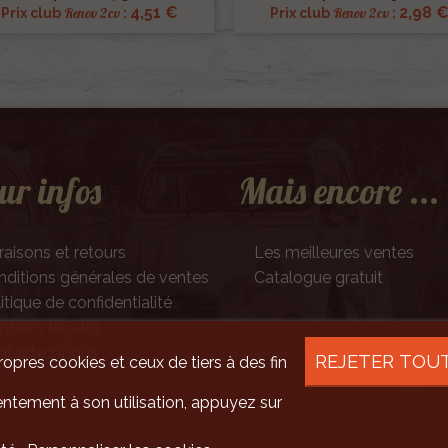
4,51 €
2,98 
Renov 2cv
Renov 2cv
Prix club
:
Prix club
:
ur infos
Mais encore ...
raisons et retours
Les meilleures ventes
ditions générales de ventes
Catalogue gratuit
itique de confidentialité
tions légales
ntactez-nous
REJETER TOU
ropres cookies et ceux de tiers à des fin
ntement à son utilisation, appuyez sur