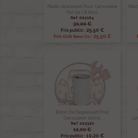
Mastic Aluminium Pour Carrosserie
Mast
Pot De 1.8 Kilos
Ref :002164
30,00 €

Aperçu rapide
25,50 €
Prix public :
25,50 €
Renov 2cv
Prix club
:
Bidon De Dégraissant Pour
Carrosserie 250mL
Li
Ref :002320
12,00 €

Aperçu rapide
10,20 €
Prix public :