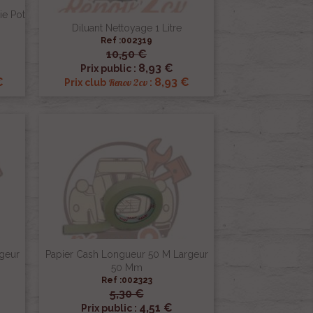
ie Pot
Diluant Nettoyage 1 Litre
Ref :002319
10,50 €

Aperçu rapide
8,93 €
Prix public :
€
8,93 €
Renov 2cv
Prix club
:
geur
Papier Cash Longueur 50 M Largeur
50 Mm
Ref :002323
5,30 €

Aperçu rapide
4,51 €
Prix public :