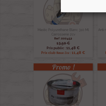
Mastic Polyurethane Blanc 310 Ml
Anti-
Carrosserie 2cv
Ref :000452
13,50 €

Aperçu rapide
11,48 €
Prix public :
11,48 €
Renov 2cv
Prix club
:
Promo !