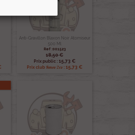
Anti-Gravillon Blaxon Noir Atomiseur
500 Ml
Ref :001523
18,50 €

Aperçu rapide
15,73 €
Prix public :
€
15,73 €
Renov 2cv
Prix club
: