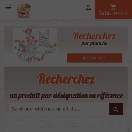


shopping_cart
Total
: 0,00 €
Recherchez
un produit par désignation ou référence
