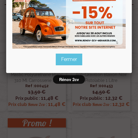
Fermer
Mastic Polyurethane Blanc
Anti-Gravillon Blaxon Noir
Rénov 2cv
310 Ml Carrosserie 2cv
Pistolable 1 Litre
Ref :000452
Ref :000453
13,50 €
14,50 €
11,48 €
12,32 €
Prix public :
Prix public :
11,48 €
12,32 €
Renov 2cv
Renov 2cv
Prix club
:
Prix club
:
Promo !