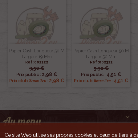
Papier Cash Longueur 50 M
Papier Cash Longueur 50 M
Largeur 19 Mm
Largeur 50 Mm
Ref :002322
Ref :002323
3,50 €
5,30 €
2,98 €
4,51 €
Prix public :
Prix public :
2,98 €
4,51 €
Renov 2cv
Renov 2cv
Prix club
:
Prix club
:

Au menu
Ce site Web utilise ses propres cookies et ceux de tiers à de