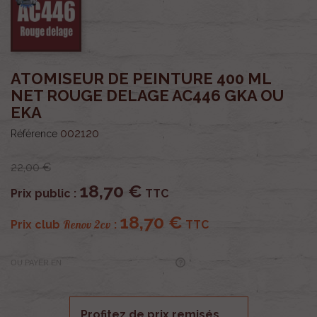
ATOMISEUR DE PEINTURE 400 ML
NET ROUGE DELAGE AC446 GKA OU
EKA
002120
Référence
22,00 €
18,70 €
Prix public :
TTC
18,70 €
Renov 2cv
Prix club
:
TTC
OU PAYER EN
Profitez de prix remisés