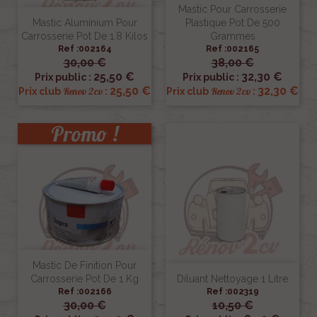
Mastic Pour Carrosserie
Mastic Aluminium Pour
Plastique Pot De 500
Carrosserie Pot De 1.8 Kilos
Grammes
Ref :002164
Ref :002165
30,00 €
38,00 €
25,50 €
32,30 €
Prix public :
Prix public :
25,50 €
32,30 €
Renov 2cv
Renov 2cv
Prix club
:
Prix club
:
Promo !
Mastic De Finition Pour
Carrosserie Pot De 1 Kg
Diluant Nettoyage 1 Litre
Ref :002166
Ref :002319
30,00 €
10,50 €