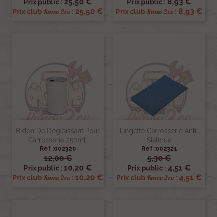
25,50 €
8,93 €
Prix public :
Prix public :
25,50 €
8,93 €
Renov 2cv
Renov 2cv
Prix club
:
Prix club
:
Bidon De Dégraissant Pour
Lingette Carrosserie Anti-
Carrosserie 250mL
Statique
Ref :002320
Ref :002321
12,00 €
5,30 €
10,20 €
4,51 €
Prix public :
Prix public :
10,20 €
4,51 €
Renov 2cv
Renov 2cv
Prix club
:
Prix club
: