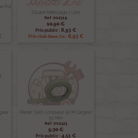
ie Pot
Diluant Nettoyage 1 Litre
Ref :002319
10,50 €

Aperçu rapide
8,93 €
Prix public :
€
8,93 €
Renov 2cv
Prix club
:
geur
Papier Cash Longueur 50 M Largeur
50 Mm
Ref :002323
5,30 €

Aperçu rapide
4,51 €
Prix public :