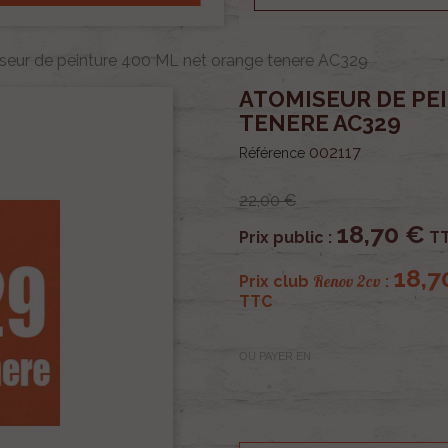
seur de peinture 400 ML net orange tenere AC329
ATOMISEUR DE PE
TENERE AC329
002117
Référence
22,00 €
18,70 €
Prix public :
T
18,7
Renov 2cv
Prix club
:
TTC
OU PAYER EN