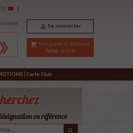
|
e compte

Se connecter
shopping_cart
Mon panier
(0 article(s))
Total
: 0,00 €
MOTIONS
Carte Club
herchez
ésignation ou référence
