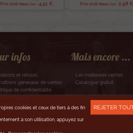
4,51 €
2,98 
Renov 2cv
Renov 2cv
Prix club
:
Prix club
:
ur infos
Mais encore ...
raisons et retours
Les meilleures ventes
ditions générales de ventes
Catalogue gratuit
itique de confidentialité
tions légales
ntactez-nous
REJETER TOU
ropres cookies et ceux de tiers à des fin
ntement à son utilisation, appuyez sur