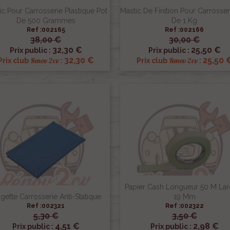
ic Pour Carrosserie Plastique Pot
Mastic De Finition Pour Carrosser
De 500 Grammes
De 1 Kg
Ref :002165
Ref :002166
38,00 €
30,00 €


Aperçu rapide
Aperçu rapide
32,30 €
25,50 €
Prix public :
Prix public :
32,30 €
25,50 
Renov 2cv
Renov 2cv
Prix club
:
Prix club
:
Papier Cash Longueur 50 M Lar
ngette Carrosserie Anti-Statique
19 Mm
Ref :002321
Ref :002322
5,30 €
3,50 €


Aperçu rapide
Aperçu rapide
4,51 €
2,98 €
Prix public :
Prix public :