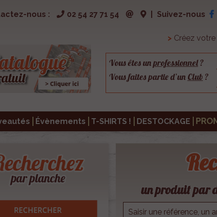
actez-nous :
02 54 27 71 54
|
Suivez-nous
>
Créez votr
Vous êtes un
professionnel
?
Vous faites partie d’un
Club
?
PRO
veautés
Évènements
T-SHIRTS !
DESTOCKAGE
Rec
un produit par d