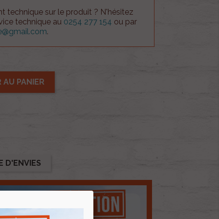
 technique sur le produit ? N'hésitez
rvice technique au
0254 277 154
ou par
ue@gmail.com
.
 AU PANIER
E D'ENVIES