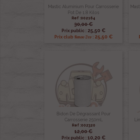
Mastic Aluminium Pour Carrosserie
Mast
Pot De 1.8 Kilos
Ref :002164
30,00 €

Aperçu rapide
25,50 €
Prix public :
25,50 €
Renov 2cv
Prix club
:
Bidon De Dégraissant Pour
Carrosserie 250mL
Li
Ref :002320
12,00 €

Aperçu rapide
10,20 €
Prix public :