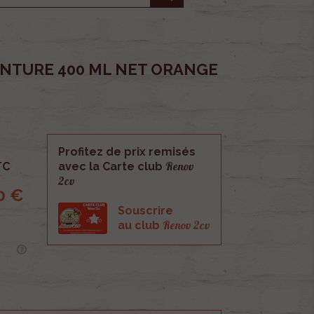
INTURE 400 ML NET ORANGE
Profitez de prix remisés
Renov
TC
avec la Carte club
2cv
0 €
Souscrire
Renov 2cv
au club