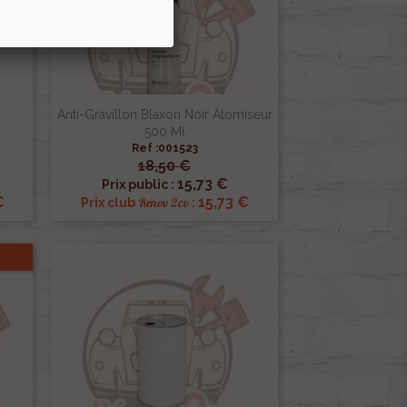
Anti-Gravillon Blaxon Noir Atomiseur
500 Ml
Ref :001523
18,50 €

Aperçu rapide
15,73 €
Prix public :
€
15,73 €
Renov 2cv
Prix club
: