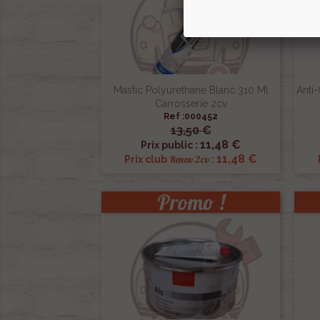
Mastic Polyurethane Blanc 310 Ml
Anti-
Carrosserie 2cv
Ref :000452
13,50 €

Aperçu rapide
11,48 €
Prix public :
11,48 €
Renov 2cv
Prix club
:
Promo !