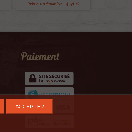
€
4,51 €
Renov 2cv
Prix club
:
Paiement
T
ACCEPTER