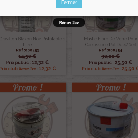
Fermer
Rénov 2cv
Gravillon Blaxon Noir Pistolable 1
Mastic Fibre De Verre Pour
Litre
Carrosserie Pot De 420ml
Ref :000453
Ref :000454
14,50 €
30,00 €


Aperçu rapide
Aperçu rapide
12,32 €
25,50 €
Prix public :
Prix public :
12,32 €
25,50 
Renov 2cv
Renov 2cv
Prix club
:
Prix club
:
Promo !
Promo !