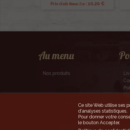
10,20 €
Renov 2cv
Prix club
:
Au menu
Po
Nos produits
Liv
Con
Pol
Men
Co
Ce site Web utilise ses p
d'analyses statistiques.
Pour donner votre conse
le bouton Accepter.