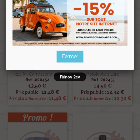
Fermer
Mastic Polyurethane Blanc
Anti-Gravillon Blaxon Noir
310 Ml Carrosserie 2cv
Pistolable 1 Litre
Rénov 2cv
Ref :000452
Ref :000453
13,50 €
14,50 €
11,48 €
12,32 €
Prix public :
Prix public :
11,48 €
12,32 €
Renov 2cv
Renov 2cv
Prix club
:
Prix club
:
Promo !