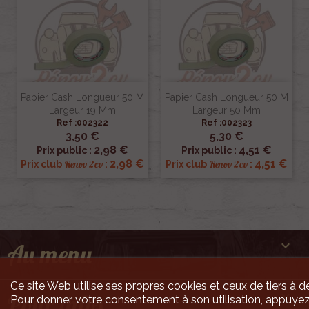
Papier Cash Longueur 50 M
Papier Cash Longueur 50 M
Largeur 19 Mm
Largeur 50 Mm
Ref :002322
Ref :002323
3,50 €
5,30 €
2,98 €
4,51 €
Prix public :
Prix public :
2,98 €
4,51 €
Renov 2cv
Renov 2cv
Prix club
:
Prix club
:

Au menu
Ce site Web utilise ses propres cookies et ceux de tiers à de

Pour infos
Pour donner votre consentement à son utilisation, appuyez