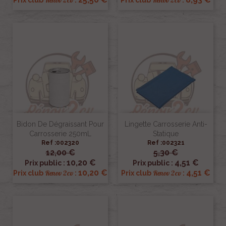
Renov 2cv
Renov 2cv
Prix club
:
Prix club
:
Bidon De Dégraissant Pour
Lingette Carrosserie Anti-
Carrosserie 250mL
Statique
Ref :002320
Ref :002321
12,00 €
5,30 €
10,20 €
4,51 €
Prix public :
Prix public :
10,20 €
4,51 €
Renov 2cv
Renov 2cv
Prix club
:
Prix club
: