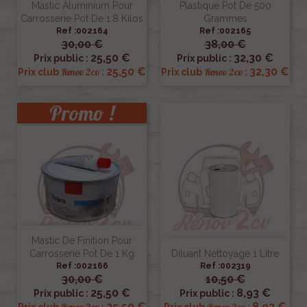
Mastic Aluminium Pour
Plastique Pot De 500
Carrosserie Pot De 1.8 Kilos
Grammes
Ref :002164
Ref :002165
30,00 €
38,00 €
25,50 €
32,30 €
Prix public :
Prix public :
25,50 €
32,30 €
Renov 2cv
Renov 2cv
Prix club
:
Prix club
:
Promo !
Mastic De Finition Pour
Carrosserie Pot De 1 Kg
Diluant Nettoyage 1 Litre
Ref :002166
Ref :002319
30,00 €
10,50 €
25,50 €
8,93 €
Prix public :
Prix public :
25,50 €
8,93 €