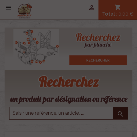


shopping_cart
Total
: 0,00 €
Recherchez
un produit par désignation ou référence
