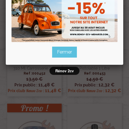
Fermer
Mastic Polyurethane Blanc
Anti-Gravillon Blaxon Noir
310 Ml Carrosserie 2cv
Pistolable 1 Litre
Rénov 2cv
Ref :000452
Ref :000453
13,50 €
14,50 €
11,48 €
12,32 €
Prix public :
Prix public :
11,48 €
12,32 €
Renov 2cv
Renov 2cv
Prix club
:
Prix club
:
Promo !