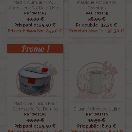
Mastic Aluminium Pour
Plastique Pot De 500
Carrosserie Pot De 1.8 Kilos
Grammes
Ref :002164
Ref :002165
30,00 €
38,00 €
25,50 €
32,30 €
Prix public :
Prix public :
25,50 €
32,30 €
Renov 2cv
Renov 2cv
Prix club
:
Prix club
:
Promo !
Mastic De Finition Pour
Carrosserie Pot De 1 Kg
Diluant Nettoyage 1 Litre
Ref :002166
Ref :002319
30,00 €
10,50 €
25,50 €
8,93 €
Prix public :
Prix public :
25,50 €
8,93 €