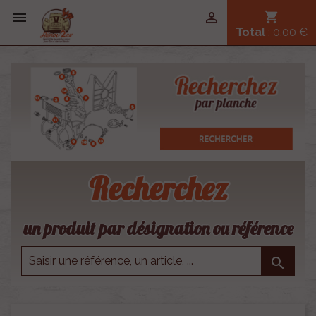


shopping_cart
Total
: 0,00 €
Recherchez
un produit par désignation ou référence
