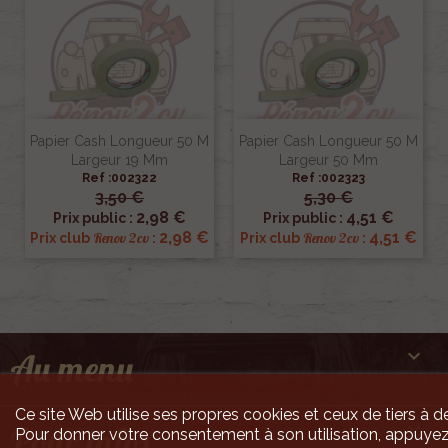
Papier Cash Longueur 50 M
Papier Cash Longueur 50 M
Largeur 19 Mm
Largeur 50 Mm
Ref :002322
Ref :002323
3,50 €
5,30 €
2,98 €
4,51 €
Prix public :
Prix public :
2,98 €
4,51 €
Renov 2cv
Renov 2cv
Prix club
:
Prix club
:

Au menu
Ce site Web utilise ses propres cookies et ceux de tiers à de

Pour infos
Pour donner votre consentement à son utilisation, appuyez