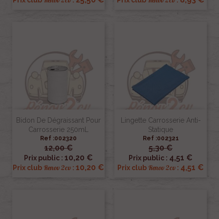
Renov 2cv
Renov 2cv
Prix club
:
Prix club
:
Bidon De Dégraissant Pour
Lingette Carrosserie Anti-
Carrosserie 250mL
Statique
Ref :002320
Ref :002321
12,00 €
5,30 €
10,20 €
4,51 €
Prix public :
Prix public :
10,20 €
4,51 €
Renov 2cv
Renov 2cv
Prix club
:
Prix club
: