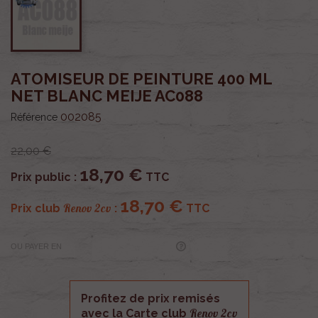
ATOMISEUR DE PEINTURE 400 ML
NET BLANC MEIJE AC088
002085
Référence
22,00 €
18,70 €
Prix public :
TTC
18,70 €
Renov 2cv
Prix club
:
TTC
OU PAYER EN
Profitez de prix remisés
Renov 2cv
avec la Carte club