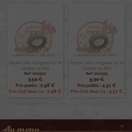
Papier Cash Longueur 50 M
Papier Cash Longueur 50 M
Largeur 19 Mm
Largeur 50 Mm
Ref :002322
Ref :002323
3,50 €
5,30 €
2,98 €
4,51 €
Prix public :
Prix public :
2,98 €
4,51 €
Renov 2cv
Renov 2cv
Prix club
:
Prix club
:

Au menu