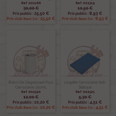
Ref :002166
Ref :002319
30,00 €
10,50 €
25,50 €
8,93 €
Prix public :
Prix public :
25,50 €
8,93 €
Renov 2cv
Renov 2cv
Prix club
:
Prix club
:
Bidon De Dégraissant Pour
Lingette Carrosserie Anti-
Carrosserie 250mL
Statique
Ref :002320
Ref :002321
12,00 €
5,30 €
10,20 €
4,51 €
Prix public :
Prix public :
10,20 €
4,51 €
Renov 2cv
Renov 2cv
Prix club
:
Prix club
: