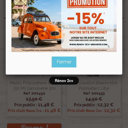
Produits associés
Fermer
Rénov 2cv
Mastic Polyurethane Blanc
Anti-Gravillon Blaxon Noir
310 Ml Carrosserie 2cv
Pistolable 1 Litre
Ref :000452
Ref :000453
13,50 €
14,50 €
11,48 €
12,32 €
Prix public :
Prix public :
11,48 €
12,32 €
Renov 2cv
Renov 2cv
Prix club
:
Prix club
:
Promo !