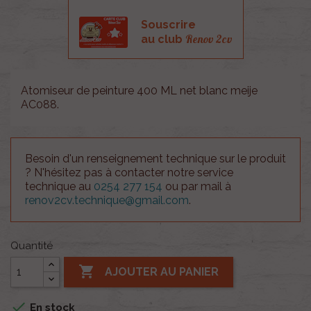
Souscrire
Renov 2cv
au club
Atomiseur de peinture 400 ML net blanc meije
AC088.
Besoin d'un renseignement technique sur le produit
? N'hésitez pas à contacter notre service
technique au
0254 277 154
ou par mail à
renov2cv.technique@gmail.com
.
Quantité

AJOUTER AU PANIER

En stock