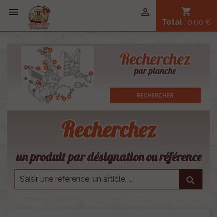


shopping_cart
Total
: 0,00 €
Recherchez
un produit par désignation ou référence
