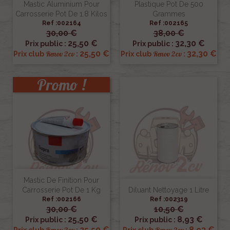
Mastic Aluminium Pour
Plastique Pot De 500
Carrosserie Pot De 1.8 Kilos
Grammes
Ref :002164
Ref :002165
30,00 €
38,00 €
25,50 €
32,30 €
Prix public :
Prix public :
25,50 €
32,30 €
Renov 2cv
Renov 2cv
Prix club
:
Prix club
:
Promo !
Mastic De Finition Pour
Carrosserie Pot De 1 Kg
Diluant Nettoyage 1 Litre
Ref :002166
Ref :002319
30,00 €
10,50 €
25,50 €
8,93 €
Prix public :
Prix public :
25,50 €
8,93 €