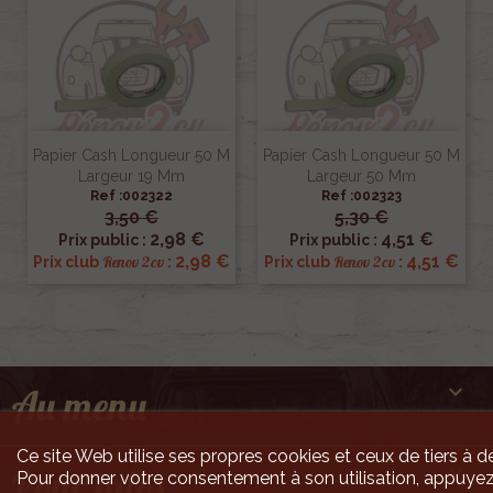
Papier Cash Longueur 50 M
Papier Cash Longueur 50 M
Largeur 19 Mm
Largeur 50 Mm
Ref :002322
Ref :002323
3,50 €
5,30 €
2,98 €
4,51 €
Prix public :
Prix public :
2,98 €
4,51 €
Renov 2cv
Renov 2cv
Prix club
:
Prix club
:

Au menu
Ce site Web utilise ses propres cookies et ceux de tiers à de

Pour infos
Pour donner votre consentement à son utilisation, appuyez