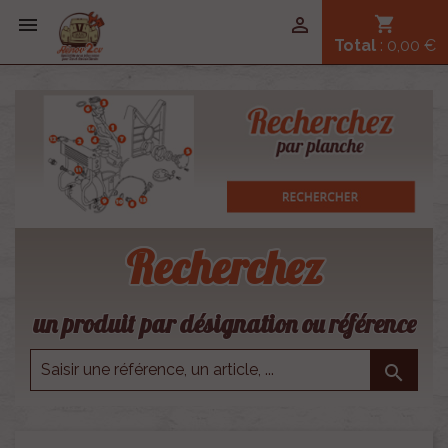


shopping_cart
Total
: 0,00 €
Recherchez
un produit par désignation ou référence
