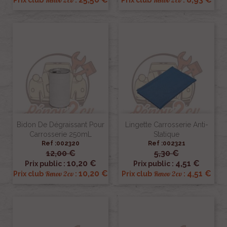
Renov 2cv
Renov 2cv
Prix club
:
Prix club
:
Bidon De Dégraissant Pour
Lingette Carrosserie Anti-
Carrosserie 250mL
Statique
Ref :002320
Ref :002321
12,00 €
5,30 €
10,20 €
4,51 €
Prix public :
Prix public :
10,20 €
4,51 €
Renov 2cv
Renov 2cv
Prix club
:
Prix club
: