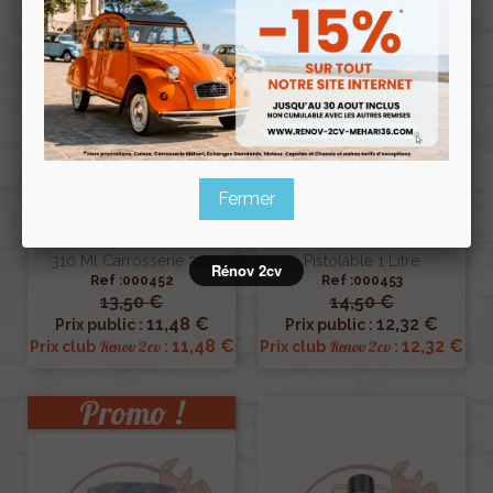
Fermer
Mastic Polyurethane Blanc
Anti-Gravillon Blaxon Noir
310 Ml Carrosserie 2cv
Pistolable 1 Litre
Rénov 2cv
Ref :000452
Ref :000453
13,50 €
14,50 €
11,48 €
12,32 €
Prix public :
Prix public :
11,48 €
12,32 €
Renov 2cv
Renov 2cv
Prix club
:
Prix club
:
Promo !