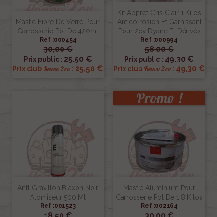
Kit Appret Gris Clair 1 Kilos
Mastic Fibre De Verre Pour
Anticorrosion Et Garnissant
Carrosserie Pot De 420ml
Pour 2cv Dyane Et Dérivés
Ref :000454
Ref :000994
30,00 €
58,00 €
25,50 €
49,30 €
Prix public :
Prix public :
25,50 €
49,30 €
Renov 2cv
Renov 2cv
Prix club
:
Prix club
:
Promo !
Anti-Gravillon Blaxon Noir
Mastic Aluminium Pour
Atomiseur 500 Ml
Carrosserie Pot De 1.8 Kilos
Ref :001523
Ref :002164
18,50 €
30,00 €