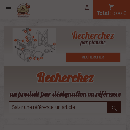


shopping_cart
Total
: 0,00 €
Recherchez
un produit par désignation ou référence
