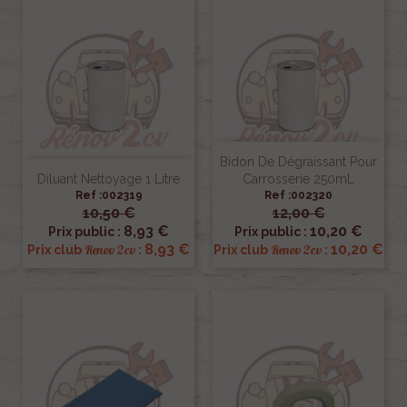
Bidon De Dégraissant Pour
Diluant Nettoyage 1 Litre
Carrosserie 250mL
Ref :002319
Ref :002320
10,50 €
12,00 €
8,93 €
10,20 €
Prix public :
Prix public :
8,93 €
10,20 €
Renov 2cv
Renov 2cv
Prix club
:
Prix club
: