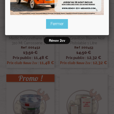
Fermer
Mastic Polyurethane Blanc
Anti-Gravillon Blaxon Noir
Rénov 2cv
310 Ml Carrosserie 2cv
Pistolable 1 Litre
Ref :000452
Ref :000453
13,50 €
14,50 €
11,48 €
12,32 €
Prix public :
Prix public :
11,48 €
12,32 €
Renov 2cv
Renov 2cv
Prix club
:
Prix club
:
Promo !