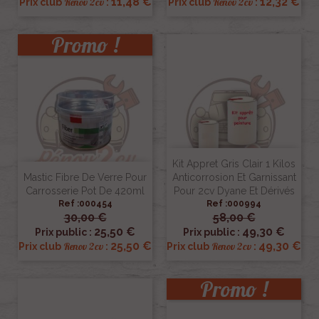
11,48 €
12,32 €
Renov 2cv
Renov 2cv
Prix club
:
Prix club
:
Promo !
Kit Appret Gris Clair 1 Kilos
Mastic Fibre De Verre Pour
Anticorrosion Et Garnissant
Carrosserie Pot De 420ml
Pour 2cv Dyane Et Dérivés
Ref :000454
Ref :000994
30,00 €
58,00 €
25,50 €
49,30 €
Prix public :
Prix public :
25,50 €
49,30 €
Renov 2cv
Renov 2cv
Prix club
:
Prix club
:
Promo !