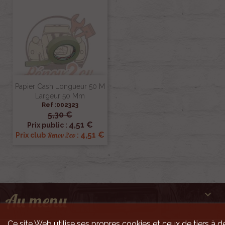
Papier Cash Longueur 50 M
Largeur 50 Mm
Ref :002323
5,30 €
4,51 €
Prix public :
4,51 €
Renov 2cv
Prix club
:

Au menu
Ce site Web utilise ses propres cookies et ceux de tiers à de