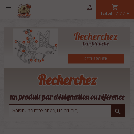


shopping_cart
Total
: 0,00 €
Recherchez
un produit par désignation ou référence
