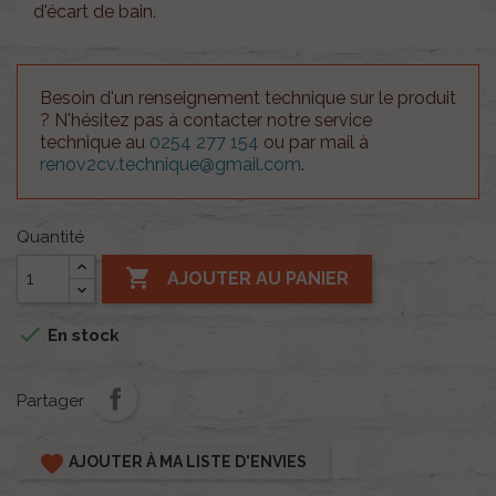
d'écart de bain.
Besoin d'un renseignement technique sur le produit
? N'hésitez pas à contacter notre service
technique au
0254 277 154
ou par mail à
renov2cv.technique@gmail.com
.
Quantité

AJOUTER AU PANIER

En stock
Partager
favorite
AJOUTER À MA LISTE D'ENVIES