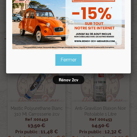
Ceci pourra donc retarder le départ de la
commande d’une semaine.??
Produits associés
Fermer
Rénov 2cv
Mastic Polyurethane Blanc
Anti-Gravillon Blaxon Noir
310 Ml Carrosserie 2cv
Pistolable 1 Litre
Ref :000452
Ref :000453
13,50 €
14,50 €
11,48 €
12,32 €
Prix public :
Prix public :