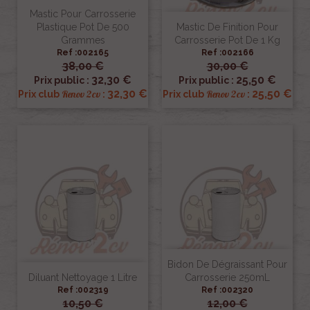
Mastic Pour Carrosserie
Plastique Pot De 500
Mastic De Finition Pour
Grammes
Carrosserie Pot De 1 Kg
Ref :002165
Ref :002166
38,00 €
30,00 €
32,30 €
25,50 €
Prix public :
Prix public :
32,30 €
25,50 €
Renov 2cv
Renov 2cv
Prix club
:
Prix club
:
Bidon De Dégraissant Pour
Diluant Nettoyage 1 Litre
Carrosserie 250mL
Ref :002319
Ref :002320
10,50 €
12,00 €