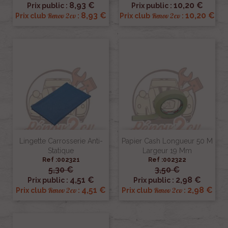
8,93 €
10,20 €
Prix public :
Prix public :
8,93 €
10,20 €
Renov 2cv
Renov 2cv
Prix club
:
Prix club
:
Lingette Carrosserie Anti-
Papier Cash Longueur 50 M
Statique
Largeur 19 Mm
Ref :002321
Ref :002322
5,30 €
3,50 €
4,51 €
2,98 €
Prix public :
Prix public :
4,51 €
2,98 €
Renov 2cv
Renov 2cv
Prix club
:
Prix club
: