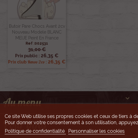
Butoir Pare Chocs Avant 2cv
Nouveau Modele BLANC
MEIJE Peint En France
Ref :002531
31,00 €
26,35 €
Prix public :
26,35 €
Renov 2cv
Prix club
:

Au menu
Ce site Web utilise ses propres cookies et ceux de tiers à de

Pour infos
Pour donner votre consentement à son utilisation, appuyez
Politique de confidentialité
Personnaliser les cookies