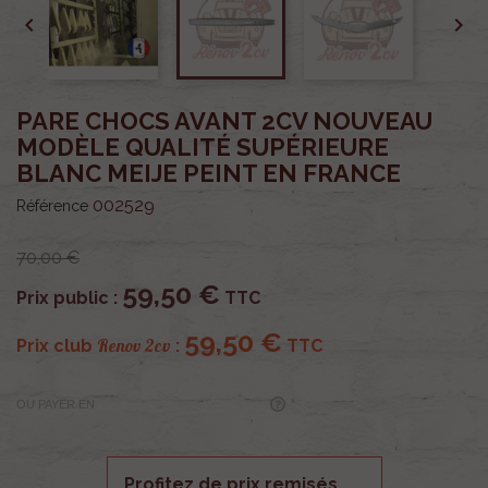


PARE CHOCS AVANT 2CV NOUVEAU
MODÈLE QUALITÉ SUPÉRIEURE
BLANC MEIJE PEINT EN FRANCE
002529
Référence
70,00 €
59,50 €
Prix public :
TTC
59,50 €
Renov 2cv
Prix club
:
TTC
OU PAYER EN
Profitez de prix remisés