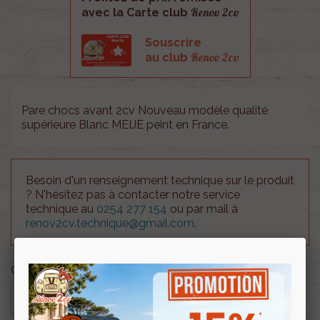
Renov 2cv
avec la Carte club
Souscrire
Renov 2cv
au club
Pare chocs avant 2cv Nouveau modèle qualité
supérieure Blanc MEIJE peint en France.
Besoin d'un renseignement technique sur le produit
? N'hésitez pas à contacter notre service
technique au
0254 277 154
ou par mail à
renov2cv.technique@gmail.com
.
Quantité

AJOUTER AU PANIER