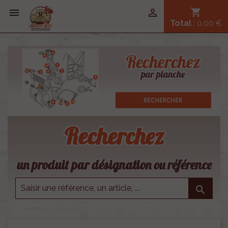


shopping_cart
Total
: 0,00 €
Recherchez
un produit par désignation ou référence
