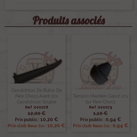
Produits associés
Caoutchouc De Butoir De
Pare Chocs Avant 2cv
Tampon Maintien Capot 2cv
Caoutchouc Souple
Sur Pare Chocs
Ref :000078
Ref :000079
12,00 €
1,10 €
10,20 €
0,94 €
Prix public :
Prix public :
10,20 €
0,94 €
Renov 2cv
Renov 2cv
Prix club
:
Prix club
: