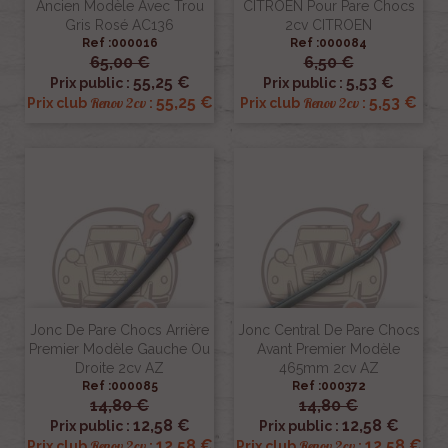
Ancien Modèle Avec Trou
CITROEN Pour Pare Chocs
Gris Rosé AC136
2cv CITROEN
Ref :000016
Ref :000084
65,00 €
6,50 €
55,25 €
5,53 €
Prix public :
Prix public :
55,25 €
5,53 €
Renov 2cv
Renov 2cv
Prix club
:
Prix club
:
Jonc De Pare Chocs Arrière
Jonc Central De Pare Chocs
Premier Modèle Gauche Ou
Avant Premier Modèle
Droite 2cv AZ
465mm 2cv AZ
Ref :000085
Ref :000372
14,80 €
14,80 €
12,58 €
12,58 €
Prix public :
Prix public :
12,58 €
12,58 €
Renov 2cv
Renov 2cv
Prix club
:
Prix club
: