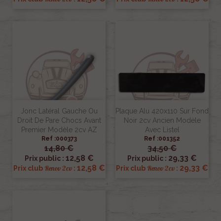
Jonc Latéral Gauche Ou
Plaque Alu 420x110 Sur Fond
Droit De Pare Chocs Avant
Noir 2cv Ancien Modèle
Premier Modèle 2cv AZ
Avec Listel
Ref :000373
Ref :001352
14,80 €
34,50 €
12,58 €
29,33 €
Prix public :
Prix public :
12,58 €
29,33 €
Renov 2cv
Renov 2cv
Prix club
:
Prix club
: