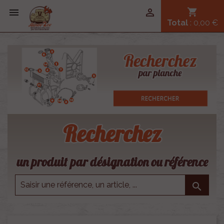


shopping_cart
Total
: 0,00 €
Recherchez
un produit par désignation ou référence
