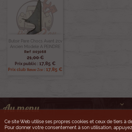
Butoir Pare Chocs Avant 2cv
Ancien Modele A PEINDRE
Ref :003068
21,00 €
17,85 €
Prix public :
17,85 €
Renov 2cv
Prix club
:

Au menu
Ce site Web utilise ses propres cookies et ceux de tiers à de

Pour infos
Pour donner votre consentement à son utilisation, appuyez