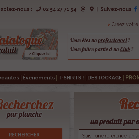
actez-nous :
02 54 27 71 54
|
Suivez-nous
>
Créez votr
Vous êtes un
professionnel
?
Vous faites partie d’un
Club
?
PRO
veautés
Évènements
T-SHIRTS !
DESTOCKAGE
Rec
un produit par d