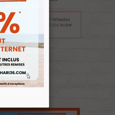
 technique sur le produit ? N'hésitez
rvice technique au
0254 277 154
ou par
ue@gmail.com
.
 AU PANIER
E D'ENVIES