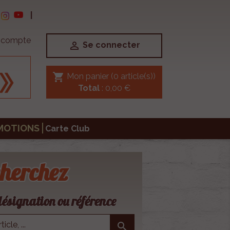
|
e compte

Se connecter
shopping_cart
Mon panier
(0 article(s))
Total
: 0,00 €
MOTIONS
Carte Club
herchez
ésignation ou référence
