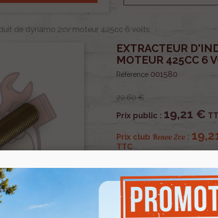
nduit de dynamo 2cv moteur 425cc 6 volts
EXTRACTEUR D'IN
MOTEUR 425CC 6 
001580
Référence
22,60 €
19,21 €
Prix public :
TT
19,2
Renov 2cv
Prix club
:
TTC
OU PAYER EN
Extracteur d'induit de dy