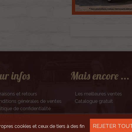
ur infos
Mais encore ...
raisons et retours
Les meilleures ventes
ditions générales de ventes
Catalogue gratuit
itique de confidentialité
tions légales
ntactez-nous
REJETER TOU
ropres cookies et ceux de tiers à des fin