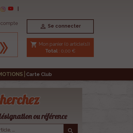
|
e compte

Se connecter
shopping_cart
Mon panier
(0 article(s))
Total
: 0,00 €
MOTIONS
Carte Club
herchez
ésignation ou référence
