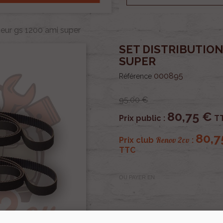
teur gs 1200 ami super
SET DISTRIBUTION
SUPER
000895
Référence
95,00 €
80,75 €
Prix public :
T
80,7
Renov 2cv
Prix club
:
TTC
OU PAYER EN
Set de distribution compre