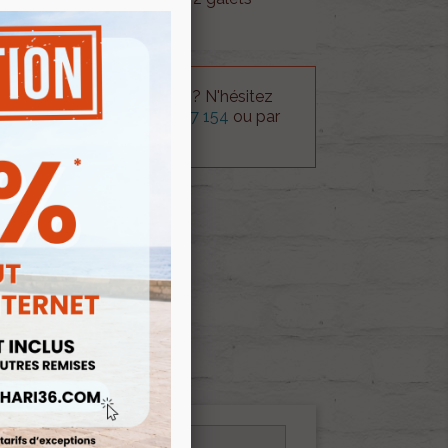
 technique sur le produit ? N'hésitez
rvice technique au
0254 277 154
ou par
ue@gmail.com
.
 AU PANIER