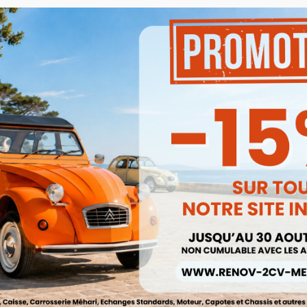
tendeur.
Besoin d'un renseignement
pas à contacter notre se
mail à
renov2cv.techniq
Quantité

AJOUTER

En rupture de stock
Partager