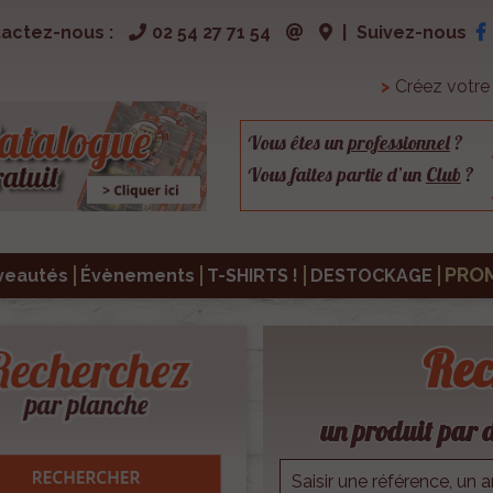
actez-nous :
02 54 27 71 54
|
Suivez-nous
>
Créez votr
Vous êtes un
professionnel
?
Vous faites partie d’un
Club
?
PRO
veautés
Évènements
T-SHIRTS !
DESTOCKAGE
Rec
un produit par d