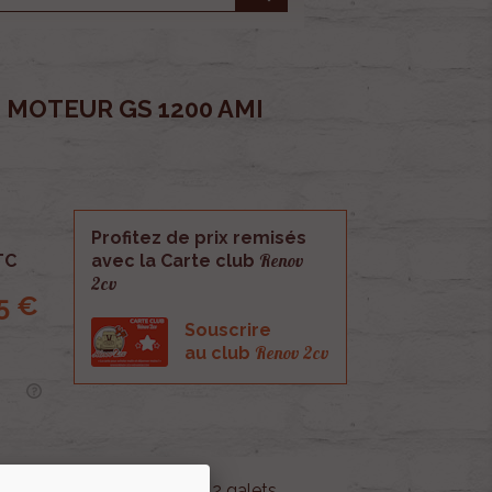
 MOTEUR GS 1200 AMI
Profitez de prix remisés
Renov
TC
avec la Carte club
2cv
5 €
Souscrire
Renov 2cv
au club
nant les 2 courroies et les 2 galets