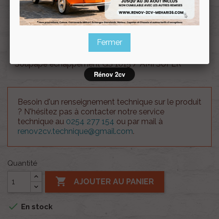
Souscrire
Renov 2cv
au club
Fermer
Soupape echappement GS 1015 / AMI SUPER
Rénov 2cv
Besoin d'un renseignement technique sur le produit
? N'hésitez pas à contacter notre service
technique au
0254 277 154
ou par mail à
renov2cv.technique@gmail.com
.
Quantité

AJOUTER AU PANIER

En stock