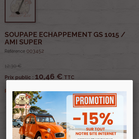
SOUPAPE ECHAPPEMENT GS 1015 /
AMI SUPER
003452
Référence
12,30 €
10,46 €
Prix public :
TTC
10,46 €
Renov 2cv
Prix club
:
TTC
OU PAYER EN
Profitez de prix remisés
Renov 2cv
avec la Carte club