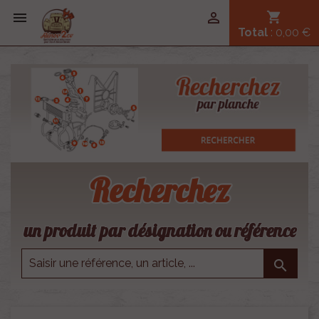


shopping_cart
Total
: 0,00 €
Recherchez
un produit par désignation ou référence
