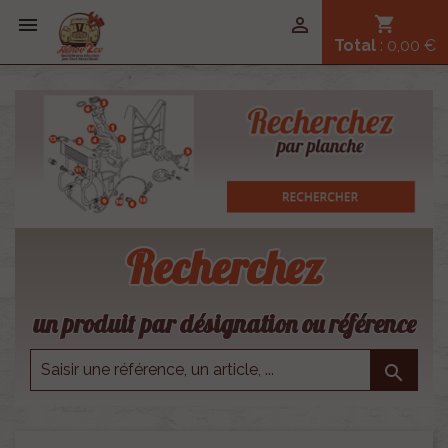


shopping_cart
Total
: 0,00 €
Recherchez
un produit par désignation ou référence
