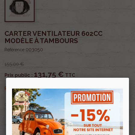
CARTER VENTILATEUR 602CC
MODÈLE À TAMBOURS
003050
Référence
155,00 €
131,75 €
Prix public :
TTC
131,75 €
Renov 2cv
Prix club
:
TTC
OU PAYER EN
Profitez de prix remisés
Renov 2cv
avec la Carte club