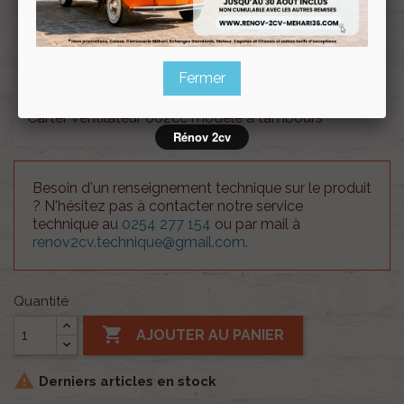
Souscrire
Renov 2cv
au club
Fermer
Carter ventilateur 602cc modèle à tambours
Rénov 2cv
Besoin d'un renseignement technique sur le produit
? N'hésitez pas à contacter notre service
technique au
0254 277 154
ou par mail à
renov2cv.technique@gmail.com
.
Quantité

AJOUTER AU PANIER

Derniers articles en stock