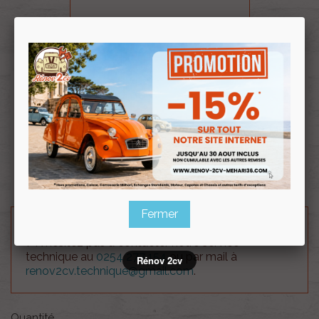
Souscrire
Renov 2cv
au club
Vis raccordement conduite d'huile double L=25mm
M7.
Peu s'utiliser en cas de taraudage de culasse foiré.
(Vis avec deux trous pour raccorder deux conduites
l'une sur l'autre, par exemple en flexible aviation).
Fermer
Besoin d'un renseignement technique sur le produit
? N'hésitez pas à contacter notre service
technique au
0254 277 154
ou par mail à
Rénov 2cv
renov2cv.technique@gmail.com
.
Quantité