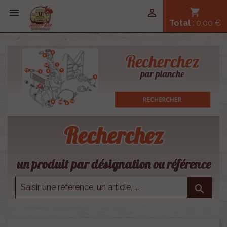


shopping_cart
Total
: 0,00 €
Recherchez
un produit par désignation ou référence
