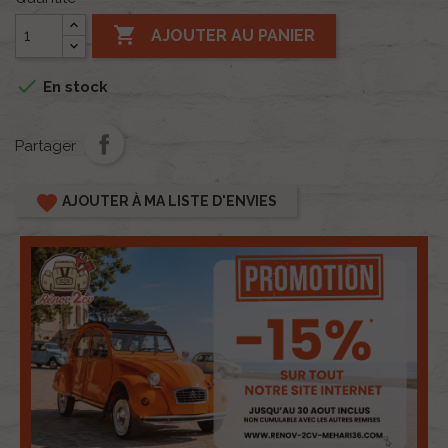

AJOUTER AU PANIER

En stock
Partager
favorite
AJOUTER À MA LISTE D'ENVIES