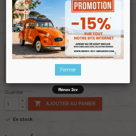
Souscrire
Renov 2cv
au club
Consigne moteur Echange Standard.
Besoin d'un renseignement technique sur le produit
? N'hésitez pas à contacter notre service
technique au
0254 277 154
ou par mail à
Fermer
renov2cv.technique@gmail.com
.
Rénov 2cv
Quantité

AJOUTER AU PANIER

En stock