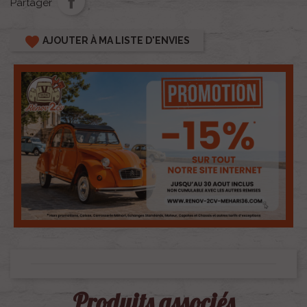
Partager
favorite
AJOUTER À MA LISTE D'ENVIES
Produits associés