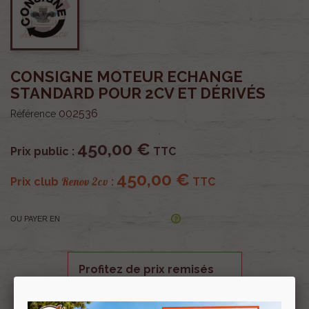
CONSIGNE MOTEUR ECHANGE
STANDARD POUR 2CV ET DÉRIVÉS
002536
Référence
450,00 €
Prix public :
TTC
450,00 €
Renov 2cv
Prix club
:
TTC
OU PAYER EN
Profitez de prix remisés
Renov 2cv
avec la Carte club