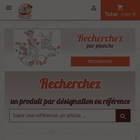


shopping_cart
Total
: 0,00 €
Recherchez
un produit par désignation ou référence
