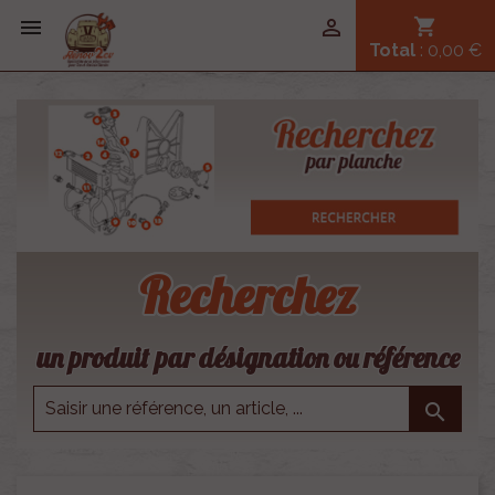


shopping_cart
Total
: 0,00 €
Recherchez
un produit par désignation ou référence
