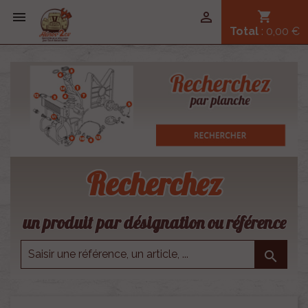


shopping_cart
Total
: 0,00 €
Recherchez
un produit par désignation ou référence
