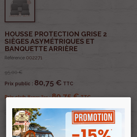
HOUSSE PROTECTION GRISE 2
SIÈGES ASYMÉTRIQUES ET
BANQUETTE ARRIÈRE
002271
Référence
95,00 €
80,75 €
Prix public :
TTC
80,75 €
Renov 2cv
Prix club
:
TTC
OU PAYER EN
Profitez de prix remisés