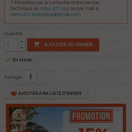
? N'hésitez pas à contacter notre service
technique au
0254 277 154
ou par mail à
renov2cv.technique@gmail.com
.
Quantité

AJOUTER AU PANIER

En stock
Partager
favorite
AJOUTER À MA LISTE D'ENVIES