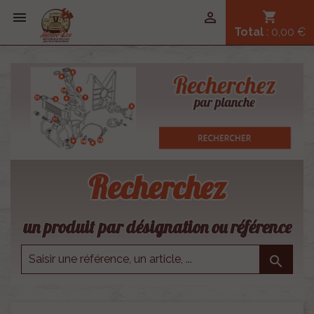


shopping_cart
Total
: 0,00 €
Recherchez
un produit par désignation ou référence
