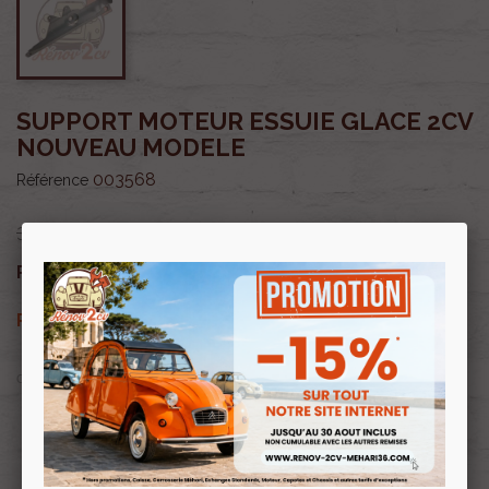
SUPPORT MOTEUR ESSUIE GLACE 2CV
NOUVEAU MODELE
003568
Référence
35,00 €
29,75 €
Prix public :
TTC
29,75 €
Renov 2cv
Prix club
:
TTC
OU PAYER EN
Profitez de prix remisés
Renov 2cv
avec la Carte club