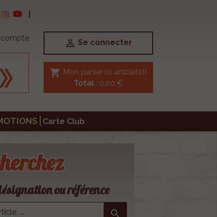
|
e compte

Se connecter
shopping_cart
Mon panier
(0 article(s))
Total
: 0,00 €
MOTIONS
Carte Club
herchez
ésignation ou référence
