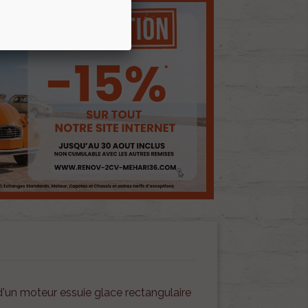
'un moteur essuie glace rectangulaire