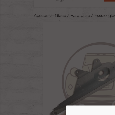
Accueil
Glace / Pare-brise / Essuie-gl