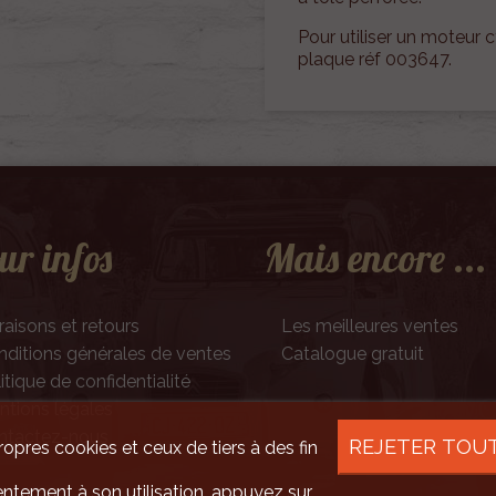
Pour utiliser un moteur c
plaque réf 003647.
ur infos
Mais encore ...
raisons et retours
Les meilleures ventes
ditions générales de ventes
Catalogue gratuit
itique de confidentialité
tions légales
ntactez-nous
REJETER TOU
ropres cookies et ceux de tiers à des fin
ntement à son utilisation, appuyez sur