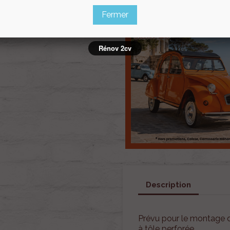
Fermer
Rénov 2cv
Description
Prévu pour le montage d
à tôle perforée.