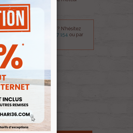
 technique sur le produit ? N'hésitez
rvice technique au
0254 277 154
ou par
ue@gmail.com
.
 AU PANIER
E D'ENVIES