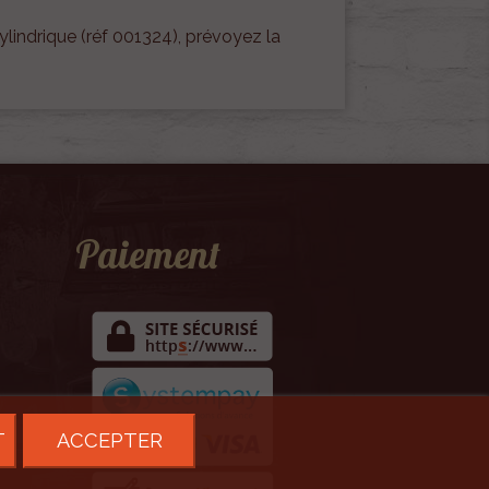
ylindrique (réf 001324), prévoyez la
Paiement
T
ACCEPTER