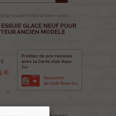
 Méhari Dyane moteur ancien modele
ESSUIE GLACE NEUF POUR
OTEUR ANCIEN MODELE
Profitez de prix remisés
Renov
TC
avec la Carte club
2cv
5 €
Souscrire
Renov 2cv
au club
ace Neuf pour Méhari Dyane moteur