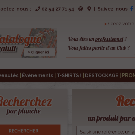
actez-nous :
02 54 27 71 54
|
Suivez-nous
>
Créez votr
Vous êtes un
professionnel
?
Vous faites partie d’un
Club
?
PRO
veautés
Évènements
T-SHIRTS !
DESTOCKAGE
Rec
un produit par d