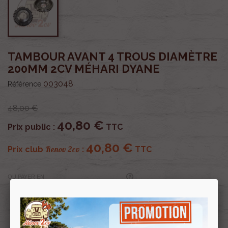
TAMBOUR AVANT 4 TROUS DIAMÈTRE
200MM 2CV MÉHARI DYANE
003048
Référence
48,00 €
40,80 €
Prix public :
TTC
40,80 €
Renov 2cv
Prix club
:
TTC
OU PAYER EN
Profitez de prix remisés
Renov 2cv
avec la Carte club