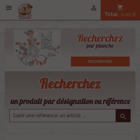


shopping_cart
Total
: 0,00 €
Recherchez
un produit par désignation ou référence
