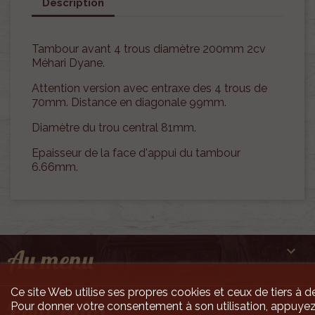
Description
Tambour avant 4 trous diamètre 200mm 2cv
Méhari Dyane.
Attention version avec entraxe des 4 trous de
70mm. Distance en diagonale 99mm.
Diamètre du trou central 81mm.
Epaisseur de la face d'appui du tambour
6.66mm.

Au menu
Ce site Web utilise ses propres cookies et ceux de tiers à de

Pour infos
Pour donner votre consentement à son utilisation, appuyez