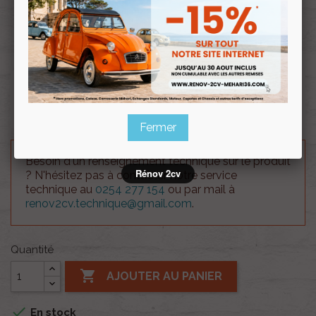
Souscrire
Renov 2cv
au club
Tambour avant 4 trous diamètre 200mm 2cv Méhari
Dyane.
Fermer
Besoin d'un renseignement technique sur le produit
Rénov 2cv
? N'hésitez pas à contacter notre service
technique au
0254 277 154
ou par mail à
renov2cv.technique@gmail.com
.
Quantité

AJOUTER AU PANIER

En stock