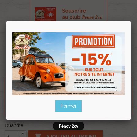
Souscrire
Renov 2cv
au club
Bandeau de porte noir arrière gauche pour 2cv 4
2cv6.
Pour la fixation prévoir 3x réf 002786 et 1x réf
002785.
Besoin d'un renseignement technique sur le produit
? N'hésitez pas à contacter notre service
technique au
0254 277 154
ou par mail à
renov2cv.technique@gmail.com
.
Fermer
Quantité
Rénov 2cv

AJOUTER AU PANIER