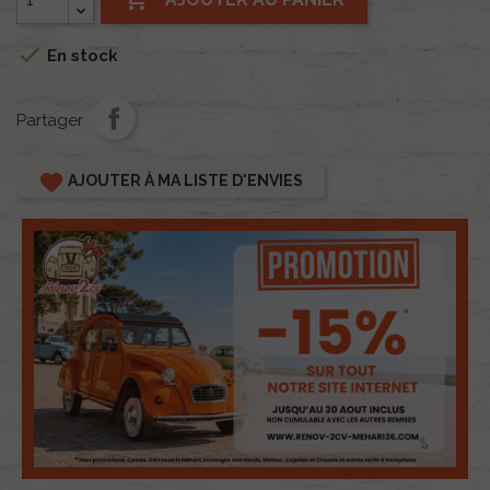

En stock
Partager
favorite
AJOUTER À MA LISTE D'ENVIES