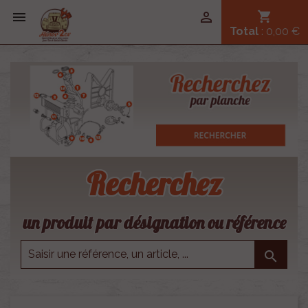


shopping_cart
Total
: 0,00 €
Recherchez
un produit par désignation ou référence
