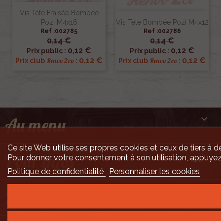
Vis Tete Fraisée Bombée
Pozi M4x16
Vis Tete Bombée Pozi M4x12
Ref :002785
Ref :002786
0,14 €
0,14 €
0,12 €
0,12 €
Prix public :
Prix public :
0,12 €
0,12 €
Renov 2cv
Renov 2cv
Prix club
:
Prix club
:

Au menu
Ce site Web utilise ses propres cookies et ceux de tiers à de

Pour infos
Pour donner votre consentement à son utilisation, appuyez
Politique de confidentialité
Personnaliser les cookies

Mais encore ...
Développement Code Optimisé, Pole Position et Qualité de Service par Processx