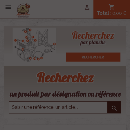


shopping_cart
Total
: 0,00 €
Recherchez
un produit par désignation ou référence
