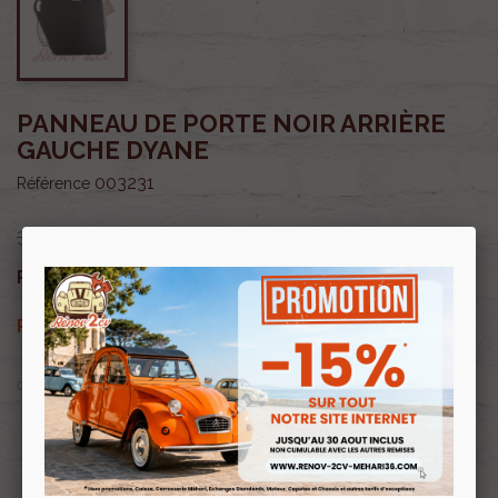
PANNEAU DE PORTE NOIR ARRIÈRE
GAUCHE DYANE
003231
Référence
32,00 €
27,20 €
Prix public :
TTC
27,20 €
Renov 2cv
Prix club
:
TTC
OU PAYER EN
Profitez de prix remisés
Renov 2cv
avec la Carte club