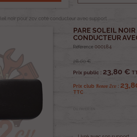
leil noir pour 2cv coté conducteur avec support
PARE SOLEIL NOIR
CONDUCTEUR AVE
000184
Référence
28,00 €
23,80 €
Prix public :
T
23,8
Renov 2cv
Prix club
:
TTC
OU PAYER EN
Livré avec son support.