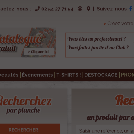
actez-nous :
02 54 27 71 54
|
Suivez-nous
>
Créez votr
Vous êtes un
professionnel
?
Vous faites partie d’un
Club
?
PRO
veautés
Évènements
T-SHIRTS !
DESTOCKAGE
Rec
un produit par d