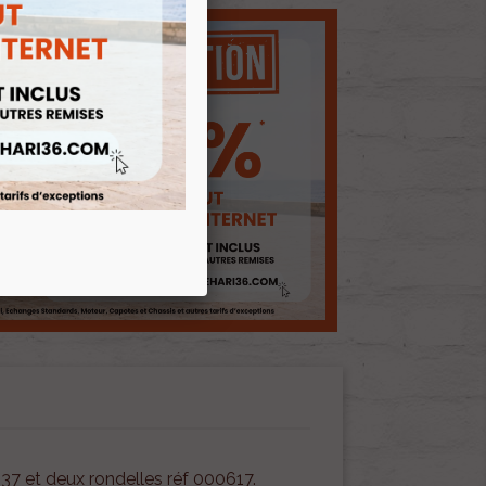
937 et deux rondelles réf 000617.