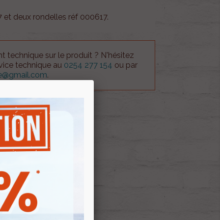
7 et deux rondelles réf 000617.
 technique sur le produit ? N'hésitez
rvice technique au
0254 277 154
ou par
ue@gmail.com
.
 AU PANIER
E D'ENVIES