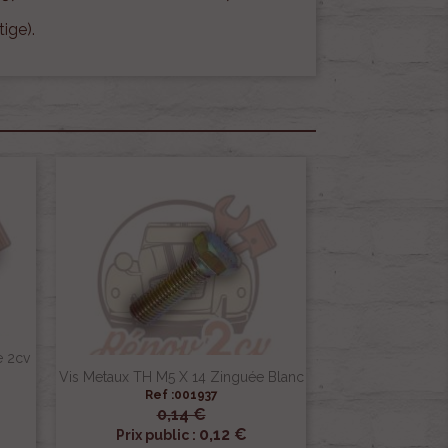
ige).
e 2cv
Vis Metaux TH M5 X 14 Zinguée Blanc
Ref :001937
0,14 €

Aperçu rapide
0,12 €
Prix public :