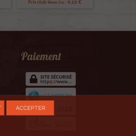
0,12 €
Renov 2cv
Prix club
:
Paiement
T
ACCEPTER