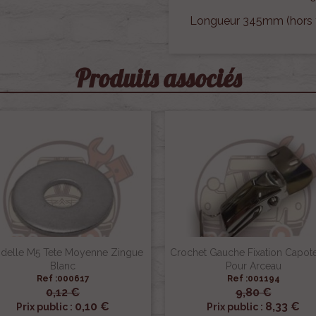
Longueur 345mm (hors t
Produits associés
delle M5 Tete Moyenne Zingue
Crochet Gauche Fixation Capot
Blanc
Pour Arceau
Ref :000617
Ref :001194
0,12 €
9,80 €


Aperçu rapide
Aperçu rapide
0,10 €
8,33 €
Prix public :
Prix public :