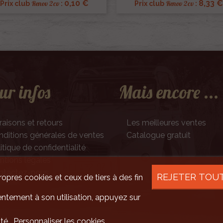
0,10 €
8,33 €
Renov 2cv
Renov 2cv
Prix club
:
Prix club
:
ur infos
Mais encore ...
raisons et retours
Les meilleures ventes
ditions générales de ventes
Catalogue gratuit
itique de confidentialité
tions légales
ntactez-nous
REJETER TOU
ropres cookies et ceux de tiers à des fin
ntement à son utilisation, appuyez sur
ité
Personnaliser les cookies