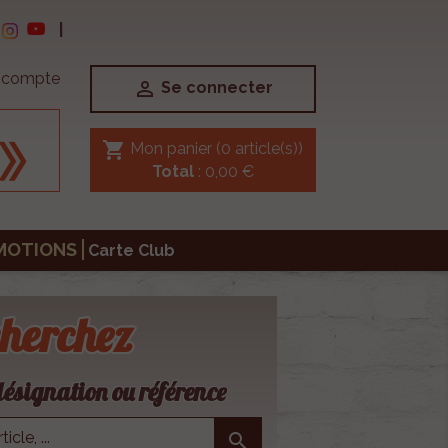
|
e compte

Se connecter
shopping_cart
Mon panier
(0 article(s))
Total
: 0,00 €
MOTIONS
Carte Club
herchez
ésignation ou référence
