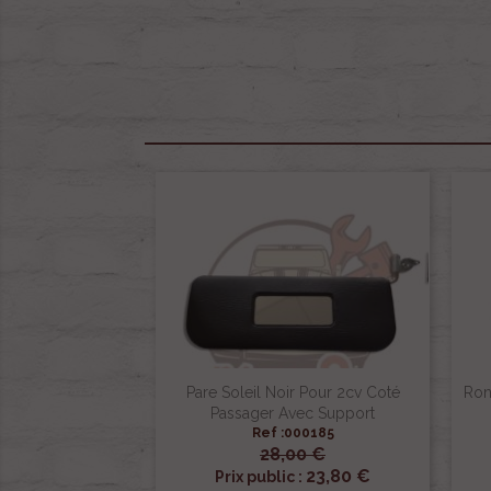
Pare Soleil Noir Pour 2cv Coté
Ron
Passager Avec Support
Ref :000185
28,00 €

Aperçu rapide
23,80 €
Prix public :