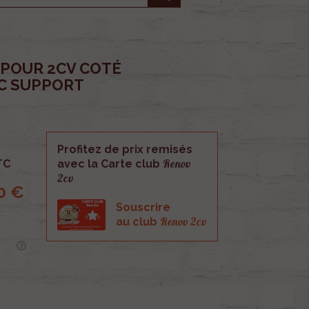
 POUR 2CV COTÉ
C SUPPORT
Profitez de prix remisés
Renov
TC
avec la Carte club
2cv
0 €
Souscrire
Renov 2cv
au club