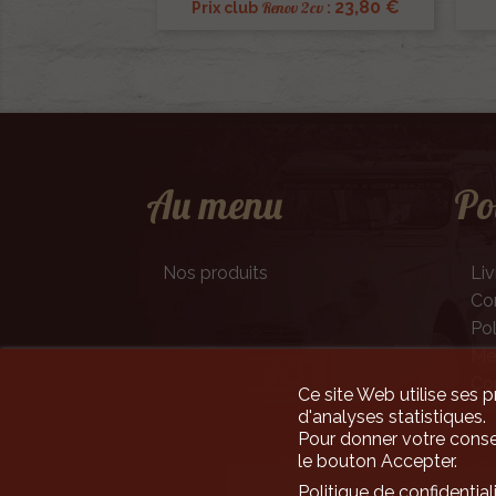
23,80 €
Renov 2cv
Prix club
:
Au menu
Po
Nos produits
Liv
Con
Pol
Men
Co
Ce site Web utilise ses p
d'analyses statistiques.
Pour donner votre conse
le bouton Accepter.
Politique de confidential