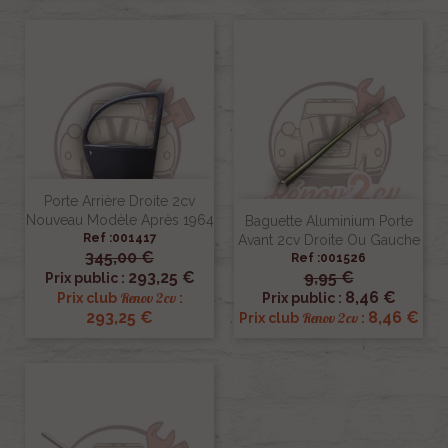
Porte Arrière Droite 2cv
Nouveau Modèle Après 1964
Baguette Aluminium Porte
Ref :001417
Avant 2cv Droite Ou Gauche
345,00 €
Ref :001526
293,25 €
9,95 €
Prix public :
8,46 €
Renov 2cv
Prix club
:
Prix public :
293,25 €
8,46 €
Renov 2cv
Prix club
: