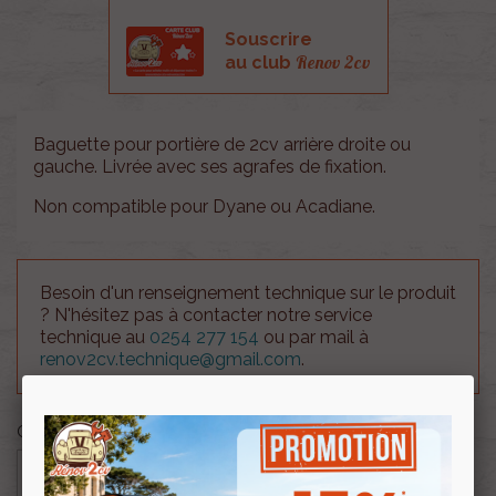
Souscrire
Renov 2cv
au club
Baguette pour portière de 2cv arrière droite ou
gauche. Livrée avec ses agrafes de fixation.
Non compatible pour Dyane ou Acadiane.
Besoin d'un renseignement technique sur le produit
? N'hésitez pas à contacter notre service
technique au
0254 277 154
ou par mail à
renov2cv.technique@gmail.com
.
Quantité

AJOUTER AU PANIER