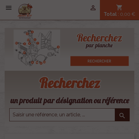


shopping_cart
Total
: 0,00 €
Recherchez
un produit par désignation ou référence
