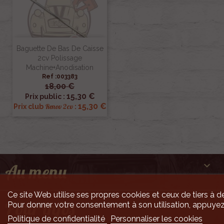
Baguette De Bas De Caisse
2cv Polissage
Machine+anodisation
Ref :003383
18,00 €
15,30 €
Prix public :
15,30 €
Renov 2cv
Prix club
:

Au menu
Ce site Web utilise ses propres cookies et ceux de tiers à de

Pour infos
Pour donner votre consentement à son utilisation, appuyez
Politique de confidentialité
Personnaliser les cookies