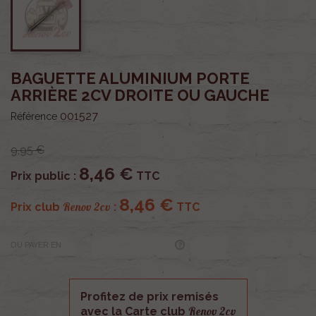
BAGUETTE ALUMINIUM PORTE
ARRIÈRE 2CV DROITE OU GAUCHE
001527
Référence
9,95 €
8,46 €
Prix public :
TTC
8,46 €
Renov 2cv
Prix club
:
TTC
OU PAYER EN
Profitez de prix remisés
Renov 2cv
avec la Carte club