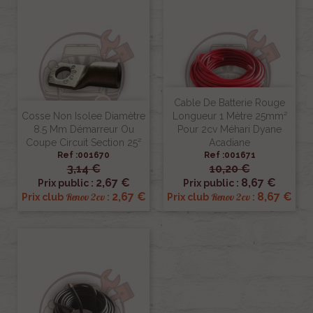
Cable De Batterie Rouge
Cosse Non Isolee Diamètre
Longueur 1 Mètre 25mm²
8.5 Mm Démarreur Ou
Pour 2cv Méhari Dyane
Coupe Circuit Section 25²
Acadiane
Ref :001670
Ref :001671
3,14 €
10,20 €
2,67 €
8,67 €
Prix public :
Prix public :
2,67 €
8,67 €
Renov 2cv
Renov 2cv
Prix club
:
Prix club
: