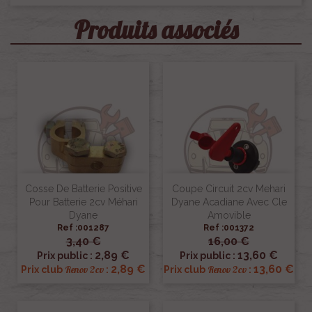
Produits associés
Cosse De Batterie Positive
Coupe Circuit 2cv Mehari
Pour Batterie 2cv Méhari
Dyane Acadiane Avec Cle
Dyane
Amovible
Ref :001287
Ref :001372
3,40 €
16,00 €
2,89 €
13,60 €
Prix public :
Prix public :
2,89 €
13,60 €
Renov 2cv
Renov 2cv
Prix club
:
Prix club
: