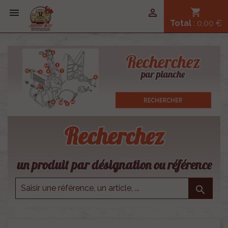


shopping_cart
Total
: 0,00 €
Recherchez
un produit par désignation ou référence
