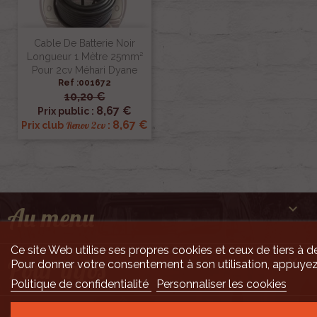
Cable De Batterie Noir
Longueur 1 Mètre 25mm²
Pour 2cv Méhari Dyane
Ref :001672
10,20 €
8,67 €
Prix public :
8,67 €
Renov 2cv
Prix club
:

Au menu
Ce site Web utilise ses propres cookies et ceux de tiers à de

Pour infos
Pour donner votre consentement à son utilisation, appuyez
Politique de confidentialité
Personnaliser les cookies
