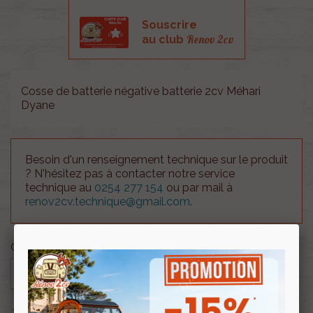
Souscrire
Renov 2cv
au club
Cosse de batterie négative batterie 2cv Méhari
Dyane
Besoin d'un renseignement technique sur le produit
? N'hésitez pas à contacter notre service
technique au
0254 277 154
ou par mail à
renov2cv.technique@gmail.com
.
Quantité

AJOUTER AU PANIER

En stock