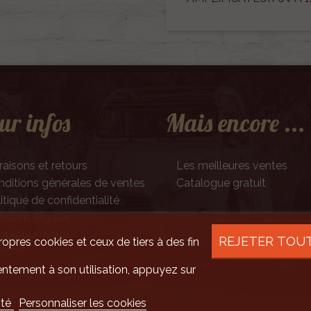
ur infos
Mais encore ...
raisons et retours
Les meilleures ventes
ditions générales de ventes
Catalogue gratuit
itique de confidentialité
tions légales
ntactez-nous
REJETER TOU
ropres cookies et ceux de tiers à des fin
ntement à son utilisation, appuyez sur
ité
Personnaliser les cookies