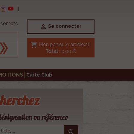
|
e compte

Se connecter
shopping_cart
Mon panier
(0 article(s))
Total
: 0,00 €
MOTIONS
Carte Club
herchez
ésignation ou référence
