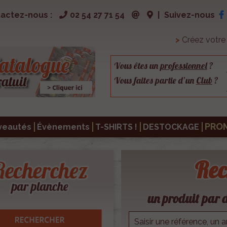
actez-nous :
02 54 27 71 54
|
Suivez-nous
>
Créez votr
Vous êtes un
professionnel
?
Vous faites partie d’un
Club
?
PRO
veautés
Évènements
T-SHIRTS !
DESTOCKAGE
Rec
un produit par d