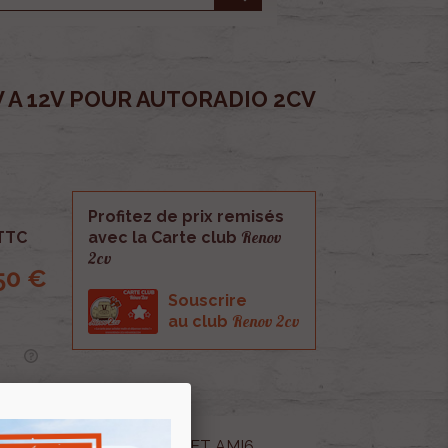
 A 12V POUR AUTORADIO 2CV
Profitez de prix remisés
Renov
TTC
avec la Carte club
2cv
50 €
Souscrire
Renov 2cv
au club
V POUR AUTORADIO 2CV ET AMI6.