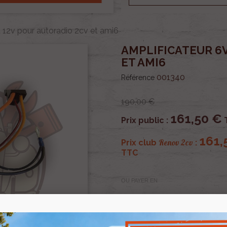
a 12v pour autoradio 2cv et ami6
AMPLIFICATEUR 6V
ET AMI6
001340
Référence
190,00 €
161,50 €
Prix public :
161,
Renov 2cv
Prix club
:
TTC
OU PAYER EN
AMPLIFICATEUR 6V A 12