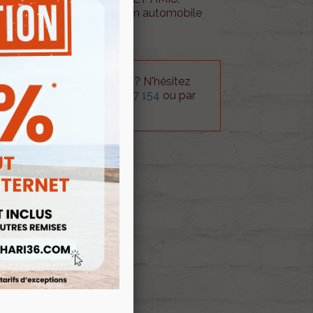
aller un autoradio dans son automobile
e d'installation.
 technique sur le produit ? N'hésitez
rvice technique au
0254 277 154
ou par
ue@gmail.com
.
 AU PANIER
ock
E D'ENVIES