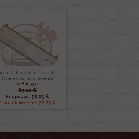
neau De Feu Arriere Complet De
Dyane Qualité Supérieure
Ref :003371
85,00 €

Aperçu rapide
72,25 €
Prix public :
72,25 €
Renov 2cv
Prix club
: