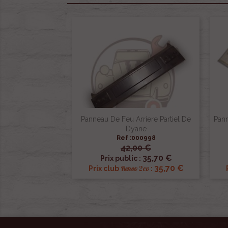
Panneau De Feu Arriere Partiel De
Pan
Dyane
Ref :000998
42,00 €

Aperçu rapide
35,70 €
Prix public :
35,70 €
Renov 2cv
Prix club
: