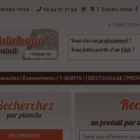
actez-nous :
02 54 27 71 54
|
Suivez-nous
>
Créez votr
Vous êtes un
professionnel
?
Vous faites partie d’un
Club
?
PRO
veautés
Évènements
T-SHIRTS !
DESTOCKAGE
Rec
un produit par d