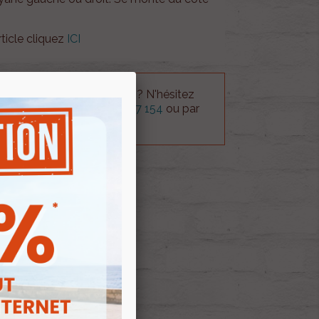
rticle cliquez
ICI
 technique sur le produit ? N'hésitez
rvice technique au
0254 277 154
ou par
ue@gmail.com
.
 AU PANIER
E D'ENVIES