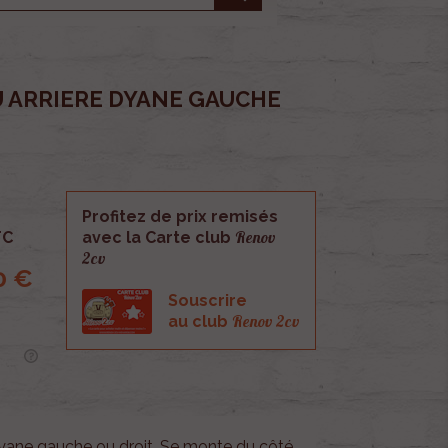
 ARRIERE DYANE GAUCHE
Profitez de prix remisés
Renov
TC
avec la Carte club
2cv
0 €
Souscrire
Renov 2cv
au club
yane gauche ou droit. Se monte du côté