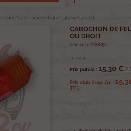
ochon de feu arriere dyane gauche ou droit
CABOCHON DE FEU
OU DROIT
000851
Référence
18,00 €
15,30 €
Prix public :
T
15,3
Renov 2cv
Prix club
:
TTC
OU PAYER EN
Cabochon de feu arrière d