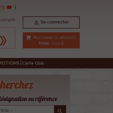
|
e compte

Se connecter
shopping_cart
Mon panier
(0 article(s))
Total
: 0,00 €
MOTIONS
Carte Club
herchez
ésignation ou référence
