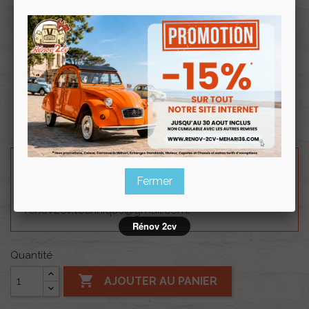
Souscrire
Renov 2cv
au club
Se monte sur les modèles SEIMA.
Besoin d'un renseignement technique sur le produit
Fermer
? N'hésitez pas à contacter notre service
technique au
0254 277 154
ou par mail à
renov2cv.technique@gmail.com
.
Rénov 2cv
Quantité

AJOUTER AU PANIER