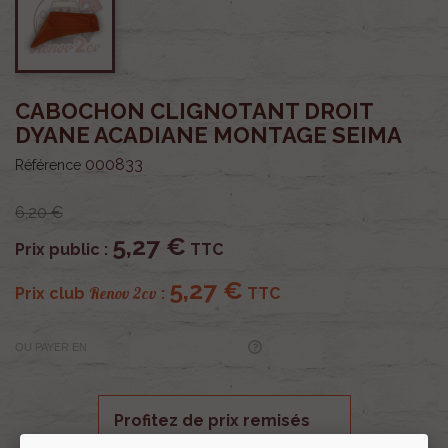
CABOCHON CLIGNOTANT DROIT
DYANE ACADIANE MONTAGE SEIMA
000833
Référence
6,20 €
5,27 €
Prix public :
TTC
5,27 €
Renov 2cv
Prix club
:
TTC
OU PAYER EN
Profitez de prix remisés
Renov 2cv
avec la Carte club