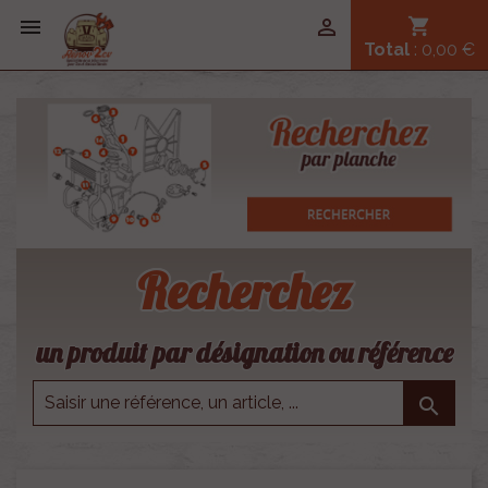


shopping_cart
Total
: 0,00 €
Recherchez
un produit par désignation ou référence
