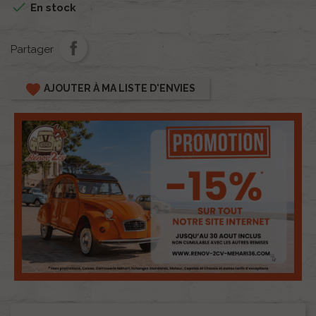

En stock
Partager
favorite
AJOUTER À MA LISTE D'ENVIES