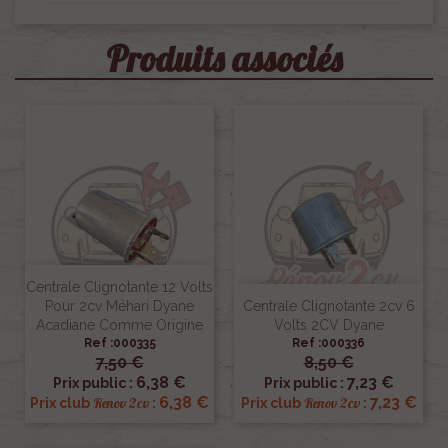
Produits associés
Centrale Clignotante 12 Volts
Pour 2cv Méhari Dyane
Centrale Clignotante 2cv 6
Acadiane Comme Origine
Volts 2CV Dyane
Ref :000335
Ref :000336
7,50 €
8,50 €
6,38 €
7,23 €
Prix public :
Prix public :
6,38 €
7,23 €
Renov 2cv
Renov 2cv
Prix club
:
Prix club
: