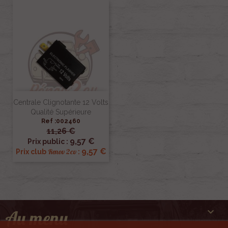
Centrale Clignotante 12 Volts
Qualité Supérieure
Ref :002460
11,26 €
9,57 €
Prix public :
9,57 €
Renov 2cv
Prix club
:

Au menu