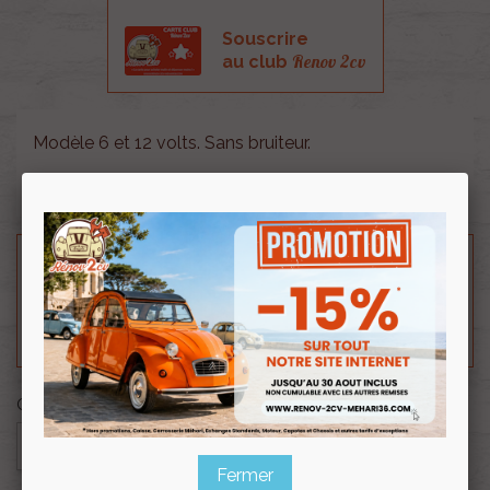
Souscrire
Renov 2cv
au club
Modèle 6 et 12 volts. Sans bruiteur.
Pour voir la vidéo de cet article cliquez
ICI
Besoin d'un renseignement technique sur le produit
? N'hésitez pas à contacter notre service
technique au
0254 277 154
ou par mail à
renov2cv.technique@gmail.com
.
Quantité

AJOUTER AU PANIER
Fermer