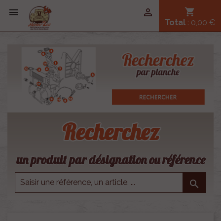


shopping_cart
Total
: 0,00 €
Recherchez
un produit par désignation ou référence
