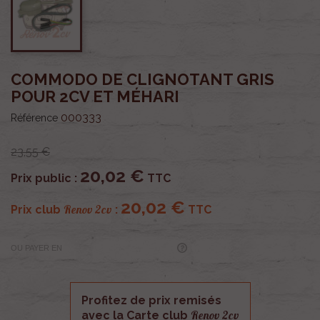
COMMODO DE CLIGNOTANT GRIS
POUR 2CV ET MÉHARI
000333
Référence
23,55 €
20,02 €
Prix public :
TTC
20,02 €
Renov 2cv
Prix club
:
TTC
OU PAYER EN
Profitez de prix remisés
Renov 2cv
avec la Carte club